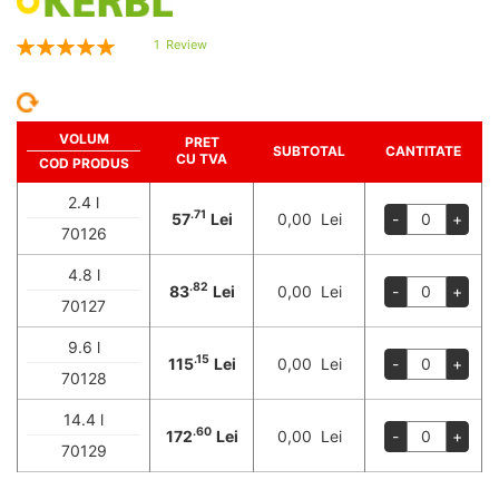
Rating:
1
Review
100
100
% of
VOLUM
PRET
SUBTOTAL
CANTITATE
CU TVA
COD PRODUS
2.4 l
.71
57
Lei
0,00 Lei
-
+
70126
4.8 l
.82
83
Lei
0,00 Lei
-
+
70127
9.6 l
.15
115
Lei
0,00 Lei
-
+
70128
14.4 l
.60
172
Lei
0,00 Lei
-
+
70129