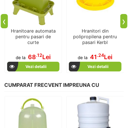
‹
›
Hranitoare automata
Hranitori din
pentru pasari de
polipropilena pentru
curte
pasari Kerbl
.12
.24
68
Lei
41
Lei
de la
de la
Vezi detalii
Vezi detalii
CUMPARAT FRECVENT IMPREUNA CU