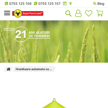
0755 125 156
0755 125 157
Blog
Co
Hranitoare automata cu picior pentru pasari Kerbl