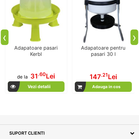
‹
›
Adapatoare pasari
Adapatoare pentru
Kerbl
pasari 30 l
.60
.21
31
Lei
147
Lei
de la
Vezi detalii
Adauga in cos
SUPORT CLIENTI