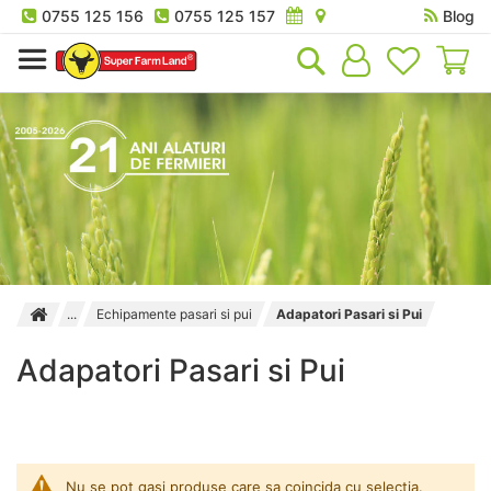
0755 125 156
0755 125 157
Blog
Co
Echipamente pasari si pui
Adapatori Pasari si Pui
Adapatori Pasari si Pui
Nu se pot gasi produse care sa coincida cu selectia.