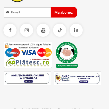
Inscrieti-va la Buletinele noastre informative
Ma abonez