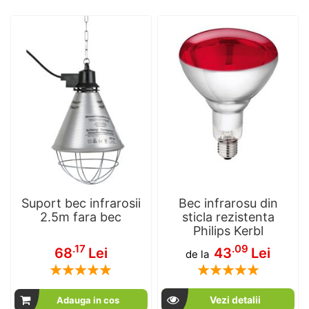
Suport bec infrarosii
Bec infrarosu din
2.5m fara bec
sticla rezistenta
Philips Kerbl
.17
.09
68
Lei
43
Lei
de la
Rating:
Rating:
100
100
100
100
% of
% of
Vezi detalii
Adauga in cos