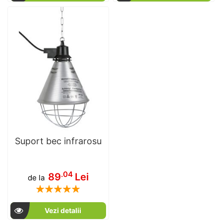
Suport bec infrarosu
.04
89
Lei
de la
Rating:
100
100
% of
Vezi detalii