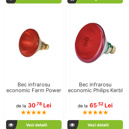
Bec infrarosu
Bec infrarosu
economic Farm Power
economic Philips Kerbl
.78
.52
30
Lei
65
Lei
de la
de la
Rating:
Rating:
100
100
100
100
% of
% of
Vezi detalii
Vezi detalii