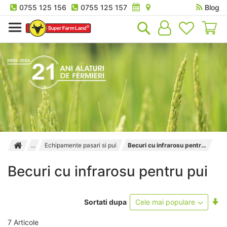
0755 125 156
0755 125 157
Blog
Co
Echipamente pasari si pui
Becuri cu infrarosu pentru pui
Becuri cu infrarosu pentru pui
Se
Sortati dupa
as
7
Articole