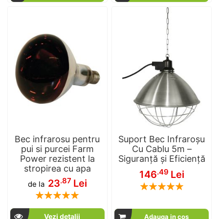
Bec infrarosu pentru
Suport Bec Infraroșu
pui si purcei Farm
Cu Cablu 5m –
Power rezistent la
Siguranță și Eficiență
stropirea cu apa
.49
146
Lei
.87
23
Lei
de la
Rating:
Rating:
100
100
% of
100
100
% of
Vezi detalii
Adauga in cos