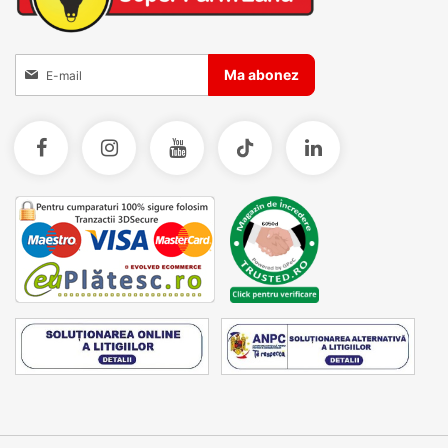
Inscrieti-va la Buletinele noastre informative
Ma abonez