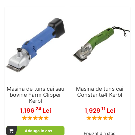
Masina de tuns cai sau
Masina de tuns cai
bovine Farm Clipper
Constanta4 Kerbl
Kerbl
.24
.11
1,196
Lei
1,929
Lei
Rating:
Rating:
100
100
100
100
% of
% of
Adauga in cos
Epuizat din stoc