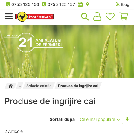
0755 125 156
0755 125 157
Blog
Co
Articole calarie
Produse de ingrijire cai
Produse de ingrijire cai
Se
Sortati dupa
as
2
Articole