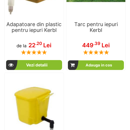
Adapatoare din plastic
Tarc pentru iepuri
pentru iepuri Kerbl
Kerbl
.20
.39
22
Lei
449
Lei
de la
Rating:
Rating:
100
100
100
100
% of
% of
Vezi detalii
Adauga in cos