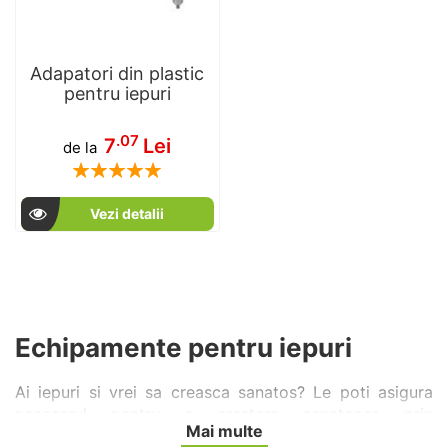
Adapatori din plastic
pentru iepuri
.07
7
Lei
de la
Rating:
100
100
% of
Vezi detalii
Echipamente pentru iepuri
Ai iepuri si vrei sa creasca sanatos? Le poti asigura
necesarul pentru o crestere sanatoasa prin
Mai multe
achizitionarea unor adapatori, hranitori, custi si tarcuri,