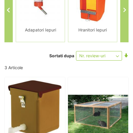
entru
Adapatori Iepuri
Hranitori Iepuri
Cușt
Se
Sortati dupa
as
3
Articole