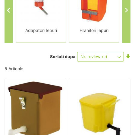
entru
Adapatori Iepuri
Hranitori Iepuri
Cușt
Se
Sortati dupa
as
5
Articole