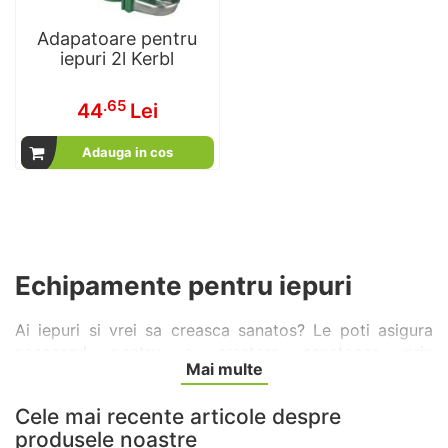
Adapatoare pentru
iepuri 2l Kerbl
.65
44
Lei
Adauga in cos
Echipamente pentru iepuri
Ai iepuri si vrei sa creasca sanatos? Le poti asigura
necesarul pentru o crestere sanatoasa prin
Mai multe
achizitionarea unor adapatori, hranitori, custi si tarcuri,
dar si alte accesorii pentru iepuri. Iepurii sunt sensibili,
Cele mai recente articole despre
mai ales la capitolul hrana. Asigura-te ca le cumperi
produsele noastre
hranitori si adapatori potrivite. Aici gasesti hranitoare