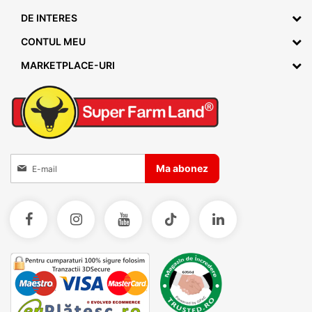
rezistente,
DE INTERES
ușor de curățat,
CONTUL MEU
potrivite pentru utilizare zilnică, în medii variate.
MARKETPLACE-URI
Sfaturi:
Alege o adăpătoare cu volum mai mare dacă
lipsești mai mult de acasă sau ai mai mulți iepuri.
Completează spațiul iepurilor cu o
cușcă bine
ventilată
, un
tarc de exterior
sau un cotet
Inscrieti-va la Buletinele noastre informative
termoizolat dacă iepurii sunt crescuți în aer liber.
Ma abonez
Astfel, asiguri și protecție împotriva intemperiilor
și confortul de zi cu zi.