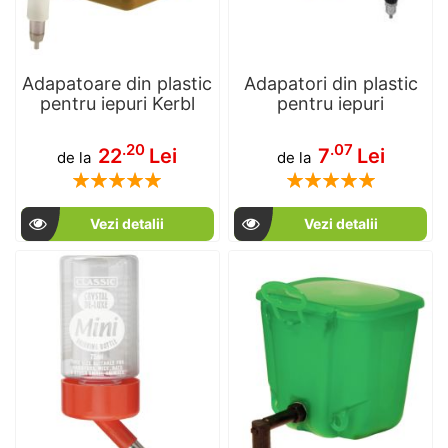
Adapatoare din plastic
Adapatori din plastic
pentru iepuri Kerbl
pentru iepuri
.20
.07
22
Lei
7
Lei
de la
de la
Rating:
Rating:
100
100
100
100
% of
% of
Vezi detalii
Vezi detalii