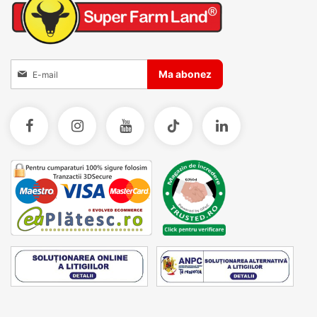
Inscrieti-va la Buletinele noastre informative
Ma abonez