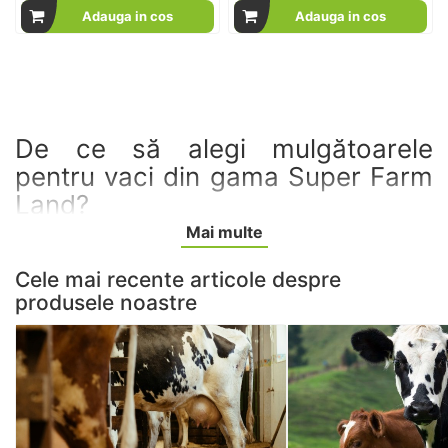
Adauga in cos
Adauga in cos
De ce să alegi mulgătoarele
pentru vaci din gama Super Farm
Land?
Mai multe
Alege o mulgătoare pentru vaci de la Super Farm
Land, fabricată din materiale de calitate superioară.
Cele mai recente articole despre
Utilizarea unui aparat de muls, indiferent că este cu
un
produsele noastre
post, două sau șase
, crește productivitatea și este
necesară într-o fermă mică sau mijlocie. Utilizarea unui
aparat de muls ajută la creșterea productivității, la
scăderea efortului fizic și la păstrarea în condiții
optime a calității laptelui.
Este ideal să apelezi la
mașinile de muls profesionala, sunt mult mai eficiente,
iar costul energetic nu este ridicat.