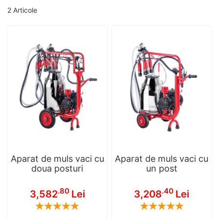
2
Articole
Aparat de muls vaci cu
Aparat de muls vaci cu
doua posturi
un post
.80
.40
3,582
Lei
3,208
Lei
Rating:
Rating:
100
100
100
100
% of
% of