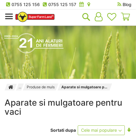
0755 125 156
0755 125 157
Blog
Co
Produse de muls
Aparate si mulgatoare pentru vaci
Aparate si mulgatoare pentru
vaci
Se
Sortati dupa
as