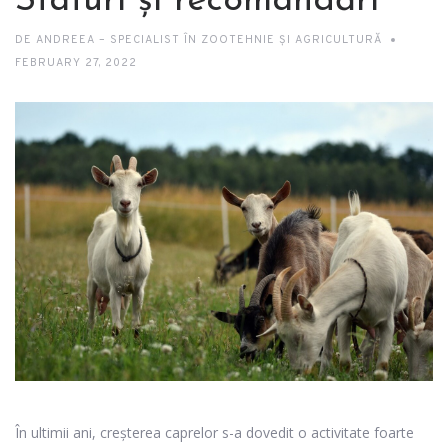
Sfaturi și recomandări
DE
ANDREEA – SPECIALIST ÎN ZOOTEHNIE ȘI AGRICULTURĂ
FEBRUARY 27, 2022
În ultimii ani, creșterea caprelor s-a dovedit o activitate foarte