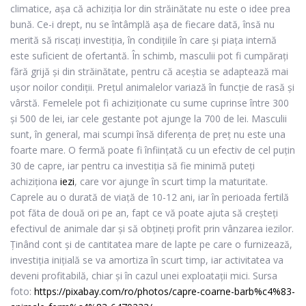
climatice, așa că achiziția lor din străinătate nu este o idee prea
bună. Ce-i drept, nu se întâmplă așa de fiecare dată, însă nu
merită să riscați investiția, în condițiile în care și piața internă
este suficient de ofertantă. În schimb, masculii pot fi cumpărați
fără grijă și din străinătate, pentru că aceștia se adaptează mai
ușor noilor condiții. Prețul animalelor variază în funcție de rasă și
vârstă. Femelele pot fi achiziționate cu sume cuprinse între 300
și 500 de lei, iar cele gestante pot ajunge la 700 de lei. Masculii
sunt, în general, mai scumpi însă diferența de preț nu este una
foarte mare. O fermă poate fi înființată cu un efectiv de cel puțin
30 de capre, iar pentru ca investiția să fie minimă puteți
achiziționa
iezi
, care vor ajunge în scurt timp la maturitate.
Caprele au o durată de viață de 10-12 ani, iar în perioada fertilă
pot făta de două ori pe an, fapt ce vă poate ajuta să creșteți
efectivul de animale dar și să obțineți profit prin vânzarea iezilor.
Ținând cont și de cantitatea mare de lapte pe care o furnizează,
investiția inițială se va amortiza în scurt timp, iar activitatea va
deveni profitabilă, chiar și în cazul unei exploatații mici. Sursa
foto:
https://pixabay.com/ro/photos/capre-coarne-barb%c4%83-