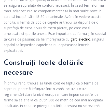
se asigura suprafața de confort necesară. În cazul fermelor mai
mari, adăposturile se compartimentează în mai multe boxe în
care să încapă câte 48-50 de animale. Având în vedere aceste
condiții, o fermă de 300 de capete ar trebui să dispună de o
suprafață de circa 2.500 de metri pătrați, pe care vor fi
amplasate și spațiile anexe. Este important ca ferma și în special
țarcurile de pășunat să fie împrejmuite cu
gard electric
, singurul
capabil să împiedice caprele să nu depășească limitele
exploatației.
Construiți toate dotările
necesare
În primul rând, trebuie să țineți cont de faptul că o fermă de
capre nu poate fi înființată într-o zonă locuită. Există
reglementări clare la nivel european care impun ca astfel de
ferme să se afle la cel puțin 500 de metri de cea mai apropiată
localitate. În ceea ce privește dotările, acestea nu se rezumă