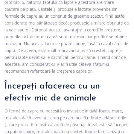
profitabilă, datorită faptului că laptele acestora are mare
căutare pe piață. Laptele și produsele lactate provenite din
fermele de capre au un conținut de grăsime scăzut, fiind astfel
considerate mai sănătoase decât produsele similare obținute de
la vaci sau oi. Datorită acestui avantaj și a cererii în creștere,
prețurile lactatelor de capră sunt mai mari, iar profitul se obține
mai ușor. Nu același lucru se poate spune, însă în cazul cărnii de
capră. De aceea, este mult mai avantajos să creșteți caprele
pentru lapte decât să le sacrificați pentru carne. Ținând cont de
acestea, am considerat că v-ar fi utile câteva sfaturi și
recomandări referitoare la creșterea caprelor.
Începeți afacerea cu un
efectiv mic de animale
O fermă de capre nu necesită o investiție inițială foarte mare,
mai ales dacă aveți un teren pe care pot fi ridicate adăposturile
și care poate fi folosit ca zonă de pășunat. Ideal este să începeți
cu puține capre, mai ales dacă nu sunteți foarte familiarizați cu