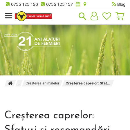
0755 125 156
0755 125 157
Blog
Co
Cresterea animalelor
Creșterea caprelor: Sfaturi și recomandări
Creșterea caprelor: