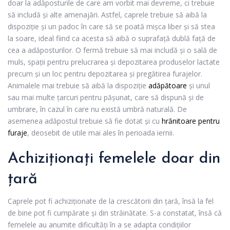
doar la adăposturile de care am vorbit mai devreme, ci trebuie
să includă și alte amenajări. Astfel, caprele trebuie să aibă la
dispoziție și un padoc în care să se poată mișca liber și să stea
la soare, ideal fiind ca acesta să aibă o suprafață dublă față de
cea a adăposturilor. O fermă trebuie să mai includă și o sală de
muls, spații pentru prelucrarea și depozitarea produselor lactate
precum și un loc pentru depozitarea și pregătirea furajelor.
Animalele mai trebuie să aibă la dispoziție
adăpătoare
și unul
sau mai multe țarcuri pentru pășunat, care să dispună și de
umbrare, în cazul în care nu există umbră naturală. De
asemenea adăpostul trebuie să fie dotat și cu
hrănitoare pentru
furaje
, deosebit de utile mai ales în perioada iernii.
Achiziționați femelele doar din
țară
Caprele pot fi achiziționate de la crescătorii din țară, însă la fel
de bine pot fi cumpărate și din străinătate. S-a constatat, însă că
femelele au anumite dificultăți în a se adapta condițiilor