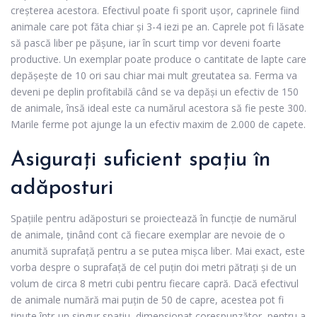
creșterea acestora. Efectivul poate fi sporit ușor, caprinele fiind
animale care pot făta chiar și 3-4 iezi pe an. Caprele pot fi lăsate
să pască liber pe pășune, iar în scurt timp vor deveni foarte
productive. Un exemplar poate produce o cantitate de lapte care
depășește de 10 ori sau chiar mai mult greutatea sa. Ferma va
deveni pe deplin profitabilă când se va depăși un efectiv de 150
de animale, însă ideal este ca numărul acestora să fie peste 300.
Marile ferme pot ajunge la un efectiv maxim de 2.000 de capete.
Asigurați suficient spațiu în
adăposturi
Spațiile pentru adăposturi se proiectează în funcție de numărul
de animale, ținând cont că fiecare exemplar are nevoie de o
anumită suprafață pentru a se putea mișca liber. Mai exact, este
vorba despre o suprafață de cel puțin doi metri pătrați și de un
volum de circa 8 metri cubi pentru fiecare capră. Dacă efectivul
de animale numără mai puțin de 50 de capre, acestea pot fi
ținute într-un singur spațiu, dimensionat corespunzător, pentru a