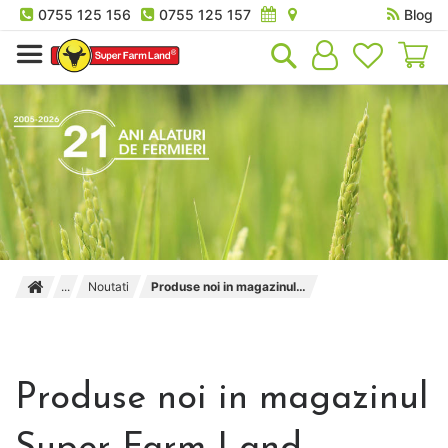
0755 125 156
0755 125 157
Blog
Co
Noutati
Produse noi in magazinul Super Farm Land
Produse noi in magazinul