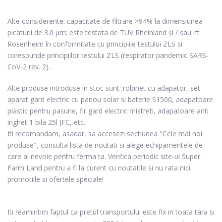
Alte considerente: capacitate de filtrare >94% la dimensiunea
picaturii de 3.0 µm; este testata de TÜV Rheinland și / sau ift
Rosenheim în conformitate cu principiile testului ZLS si
corespunde principiilor testului ZLS (respirator pandemic SARS-
CoV-2 rev. 2).
Alte produse introduse in stoc sunt: robinet cu adapator, set
aparat gard electric cu panou solar si baterie S1500, adapatoare
plastic pentru pasune, fir gard electric mistreti, adapatoare anti
inghet 1 bila 25l JFC, etc.
Iti recomandam, asadar, sa accesezi sectiunea "Cele mai noi
produse", consulta lista de noutati si alege echipamentele de
care ai nevoie pentru ferma ta. Verifica periodic site-ul Super
Farm Land pentru a fi la curent cu noutatile si nu rata nici
promotiile si ofertele speciale!
Iti reamintim faptul ca pretul transportului este fix in toata tara si