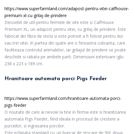
https://www.superfarmland.com/adapost-pentru-vitei-calfhouse-
premium-xl-cu-grilaj-de-prindere
Deosebit de util pentru fermele de vite este si CalfHouse
Premium XL, un adapost pentru vitei, cu grilaj de prindere. Este
fabricat din fibra de sticla si este potrivit a fi folosit pentru doi
sau trei vitei. In partea din spate are o fereastra culisanta, care
faciliteaza controlul animalelor, iar grilajul de prindere se poate
deschide si rabata pe ambele parti. Dimensiuni exterioare iglu:
238 x 223 x 189 cm.
Hranitoare automata porci Pigs Feeder
https://www.superfarmland.com/hranitoare-automata-porci-
pigs-feeder
O noutate de care ai nevoie la tine in ferma este si hranitoarea
automata Pigs Feeder, fiind ideala in procesul de crestere a
purceilor, si ingrasarea porcilor.
Este echipata standard cu: un buncar de stocare de 90l, doua