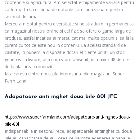
zootehnie si agricultura. Am selectat echipamente variate pentru
ca ferma ta sa dispuna de dotarile corespunzatoare pentru
sezonul de iarna.
Mereu am optat pentru diversitate si ne straduim in permanenta
ca magazinul nostru online si cel fizic sa ofere o gama larga de
produse, astfel incat sa ai mereu cat mai multe optiuni si sa fii la
curent cu tot ce este nou in domeniu. La acelasi standard de
calitate, iti punem la dispozitie dotari eficiente printr-un stoc
generos cu livrare, asa cum v-am obisnuit, in maxim 48 de ore
de la plasarea comenzii.
Iata cateva dintre noutatile interesante din magazinul Super
Farm Land:
Adapatoare anti inghet doua bile 80l JFC
https://www.superfarmland.com/adapatoare-anti-inghet-doua-
bile-80l
Indispensabile in sezonul rece, adapatoarele antiinghet cu doua
bile au capacitatea de 80l, ceea ce permite adaparea a pana la