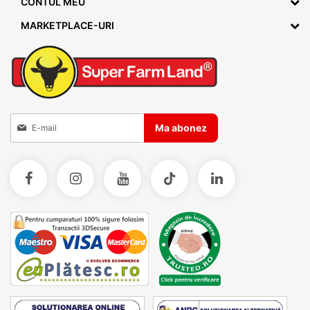
CONTUL MEU
MARKETPLACE-URI
Inscrieti-va la Buletinele noastre informative
Ma abonez