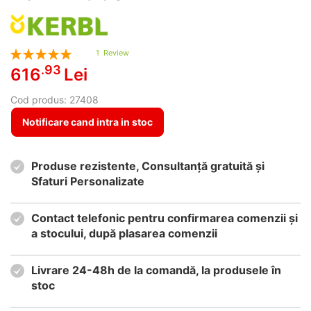
Rating:
1
Review
100
100
% of
.93
616
Lei
Cod produs:
27408
Notificare cand intra in stoc
Produse rezistente, Consultanță gratuită și
Sfaturi Personalizate
Contact telefonic pentru confirmarea comenzii și
a stocului, după plasarea comenzii
Livrare 24-48h de la comandă, la produsele în
stoc