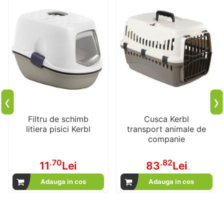
‹
›
Filtru de schimb
Cusca Kerbl
litiera pisici Kerbl
transport animale de
companie
.70
.82
11
Lei
83
Lei
Adauga in cos
Adauga in cos