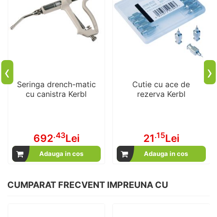
‹
›
Seringa drench-matic
Cutie cu ace de
cu canistra Kerbl
rezerva Kerbl
.43
.15
692
Lei
21
Lei
Adauga in cos
Adauga in cos
CUMPARAT FRECVENT IMPREUNA CU