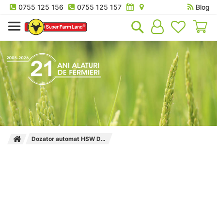
0755 125 156
0755 125 157
Blog
Co
Dozator automat HSW DRENCH-MATIC® Premium 23ml + bidon