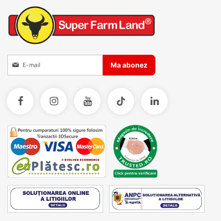
Inscrieti-va la Buletinele noastre informative
Ma abonez