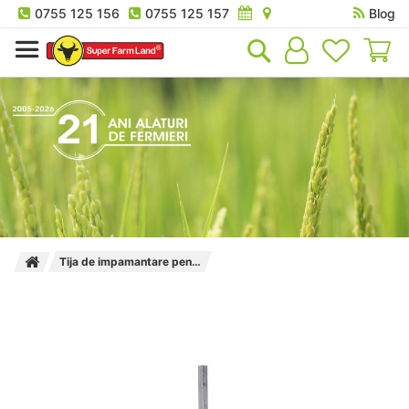
0755 125 156
0755 125 157
Blog
Co
Tija de impamantare pentru gard electric AKO