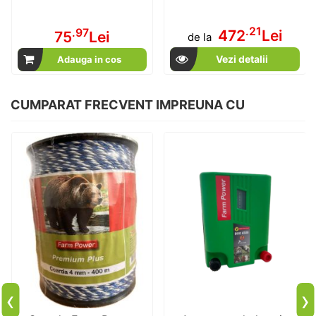
.21
.97
472
Lei
75
Lei
de la
Vezi detalii
Adauga in cos
CUMPARAT FRECVENT IMPREUNA CU
‹
›