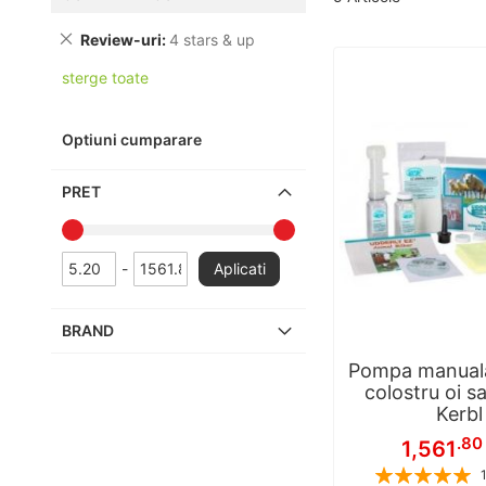
Review-uri
4 stars & up
sterge toate
Optiuni cumparare
PRET
-
Aplicati
BRAND
Pompa manual
colostru oi s
Kerbl
.80
1,561
Rating: