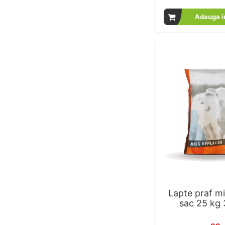
% of
Adauga i
Lapte praf mie
sac 25 kg