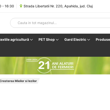
0 - 16:30
Strada Libertatii Nr. 220, Apahida, jud. Cluj
 textile agricultură
PET Shop
Gard Electric
Produse 
Cresterea Mieilor si Iezilor