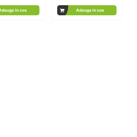
100
100
100
100
% of
% of
Adauga in cos
Adauga in cos