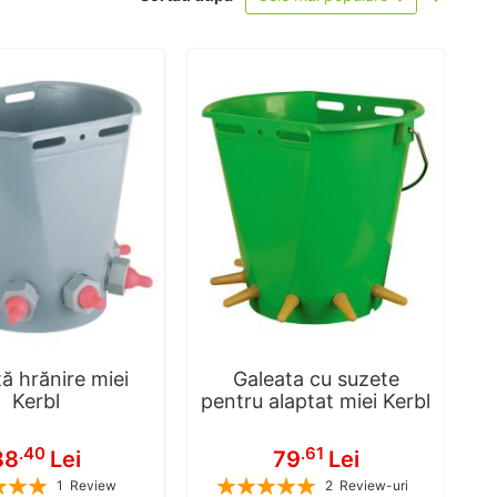
ascend
ă hrănire miei
Galeata cu suzete
Kerbl
pentru alaptat miei Kerbl
.40
.61
88
Lei
79
Lei
Rating:
1
Review
2
Review-uri