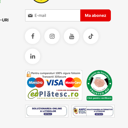
t
Inscrieti-va la Buletinele noastre informative
Ma abonez
-URI