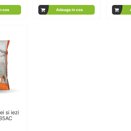
100
100
100
100
% of
n cos
Adauga in cos
i si iezi
 35AC