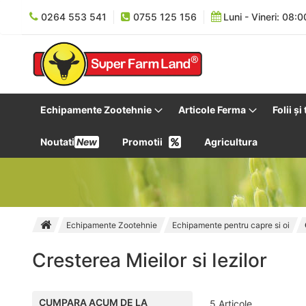
0264 553 541
0755 125 156
Luni - Vineri: 08:0
Echipamente Zootehnie
Articole Ferma
Folii și
Noutati
New
Promotii
Agricultura
Echipamente Zootehnie
Echipamente pentru capre si oi
Cresterea Mieilor si Iezilor
CUMPARA ACUM DE LA
5
Articole