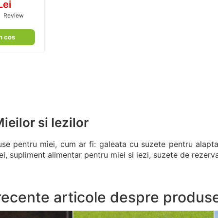
Lei
1
Review
100
100
n cos
eilor si Iezilor
use pentru miei, cum ar fi: galeata cu suzete pentru alapta
i, supliment alimentar pentru miei si iezi, suzete de rezerva
recente articole despre produs