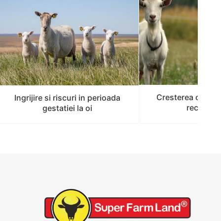
Cresterea caprelo
Ingrijire si riscuri in perioada
recoman
gestatiei la oi