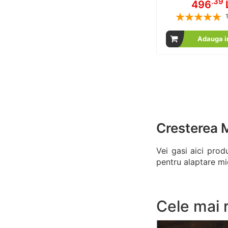
.39
496
Rating:
% of
Adauga i
Cresterea Mi
Vei gasi aici prod
pentru alaptare mie
Cele mai 