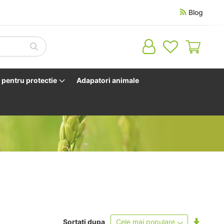
Blog
Cosul 
pentru protectie
Adapatori animale
Setati
Sortati dupa