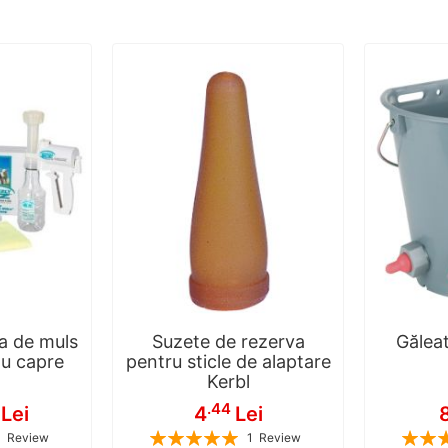
a de muls
Suzete de rezerva
Găleat
au capre
pentru sticle de alaptare
Kerbl
.44
Lei
4
Lei
Rating:
Rating:
1
Review
1
Review