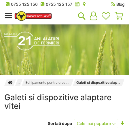
0755 125 156
0755 125 157
Blog
Co
Echipamente pentru cresterea viteilor
Galeti si dispozitive alaptare vitei
Galeti si dispozitive alaptare
vitei
Se
Sortati dupa
as