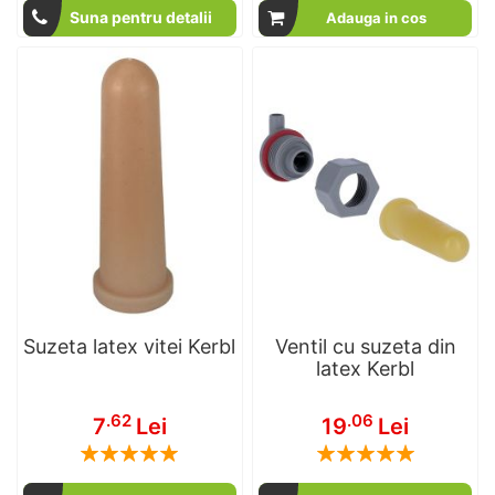
Suna pentru detalii
Adauga in cos
Suzeta latex vitei Kerbl
Ventil cu suzeta din
latex Kerbl
.62
.06
7
Lei
19
Lei
Rating:
Rating:
100
100
100
100
% of
% of