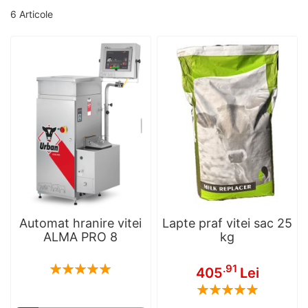
6
Articole
Automat hranire vitei
Lapte praf vitei sac 25
ALMA PRO 8
kg
Rating:
.91
405
Lei
100
100
% of
Rating:
100
100
% of