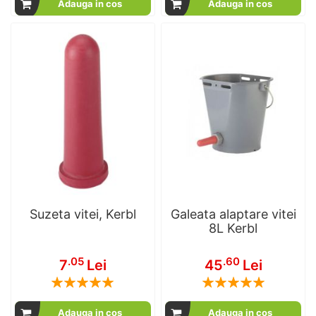
Adauga in cos
Adauga in cos
Suzeta vitei, Kerbl
Galeata alaptare vitei
8L Kerbl
.05
.60
7
Lei
45
Lei
Rating:
Rating:
100
100
100
100
% of
% of
Adauga in cos
Adauga in cos