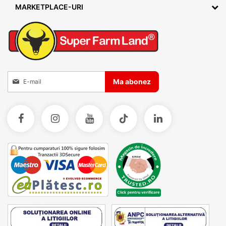
MARKETPLACE-URI
Inscrieti-va la Buletinele noastre informative
Ma abonez