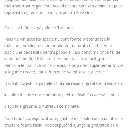
mai important organ este ficatul despre care am amintit deja că
reprezintă ingredientul principal pentru Foie Gras.
Cu ce se hrănesc gâștele de Toulouse
Păsările din această specie nu sunt foarte pretențioase la
mâncare, hrănindu-se preponderent natural, cu iarbă. Au o
slăbiciune deosebită pentru păpădie, însă consumă orice fel de
verdeață, putând fi lăsate libere pe izlaz să-și facă „plinul”.
Pentru a le mai diversifica meniul, le poți oferi suplimentar fructe
și legume tocate, dar și frunze de varză și salată verde.
Dacă îți dorești ca gâștele să ia mai rapid în greutate, trebuie să
instalezi în curte niște
hrănitori pentru păsări
în care să le pui la
dispoziție grăunțe și nutrețuri combinate.
Cu o hrană corespunzătoare, gâștele de Toulouse au un ritm de
creștere foarte rapid, bobocii putând ajunge la greutatea de 6