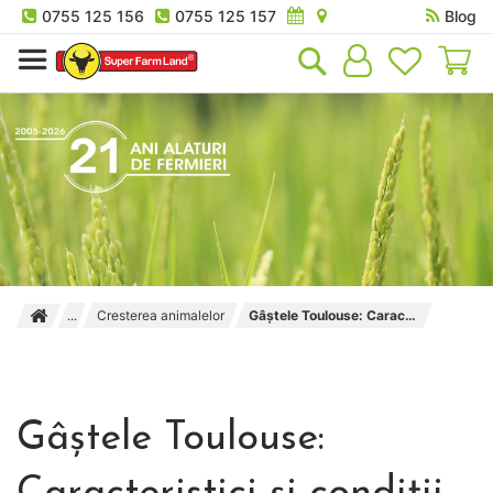
0755 125 156
0755 125 157
Blog
Co
Cresterea animalelor
Gâștele Toulouse: Caracteristici și condiții de îngrijire
Gâștele Toulouse: