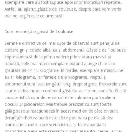
exemplare care au fost supuse apoi unor încrucișări repetate.
Astfel, au apărut gâștele de Toulouse, despre care vom vorbi
mai pe larg în cele ce urmează.
Cum recunoști o gâscă de Toulouse
Semnele distinctive cel mai ușor de observat sunt penajul de
culoare gri și coada albă, ca și abdomenul. Gâștele de Toulouse
impresionează de la prima vedere prin statura masivă și
robustă, cele mai mari exemplare putând ajunge chiar la o
greutate de 14-15 kilograme. În medie, exemplarele masculine
au 11 kilograme, iar femelele 8-9 kilograme.
Pieptul și
abdomenul sunt late, iar gâtul lung, drept și gros. Picioarele sunt
scurte și distanțate, conferind gâștelor acel mers specific. O altă
caracteristică ușor de remarcat este culoarea portocalie a
ciocului și picioarelor.
Mai trebuie precizat că sunt foarte
gălăgioase și reacționează în acest mod ori de câte ori sunt
deranjate. Partea bună este că te poți baza pe ele să dea
alarma, în cazul în care vreun intrus își face apariția în
gospodărie.
Rasa este crescută în special pentru carne, iar cel