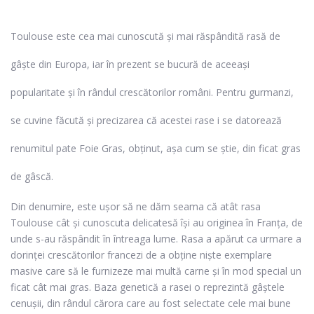
Toulouse este cea mai cunoscută și mai răspândită rasă de
gâște din Europa, iar în prezent se bucură de aceeași
popularitate și în rândul crescătorilor români. Pentru gurmanzi,
se cuvine făcută și precizarea că acestei rase i se datorează
renumitul pate Foie Gras, obținut, așa cum se știe, din ficat gras
de gâscă.
Din denumire, este ușor să ne dăm seama că atât rasa
Toulouse cât și cunoscuta delicatesă își au originea în Franța, de
unde s-au răspândit în întreaga lume.
Rasa a apărut ca urmare a
dorinței crescătorilor francezi de a obține niște exemplare
masive care să le furnizeze mai multă carne și în mod special un
ficat cât mai gras. Baza genetică a rasei o reprezintă gâștele
cenușii, din rândul cărora care au fost selectate cele mai bune