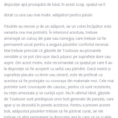
dispoziție apă proaspătă de băut; în acest scop, spațiul va fi
dotat cu una sau mai multe
adăpători pentru păsări
.
Păsările au nevoie și de un adăpost, iar un
coteț încăpător
este
varianta cea mai potrivită. În interiorul acestuia, trebuie
amenajat un culcuș din paie sau rumeguș care trebuie să fie
permanent uscat pentru a asigura păsărilor confortul necesar.
Mai trebuie precizat că gâștele de Toulouse au picioarele
sensibile și se pot răni ușor dacă pășesc pe suprafețe dure sau
aspre. Din acest motiv, este recomandat ca spațiul pe care îl au
la dispoziție să fie acoperit cu iarbă sau pământ. Dacă există și
suprafețe placate cu lemn sau ciment, este de preferat ca
acestea să fie protejate cu covorașe din materiale moi. Cele mai
potrivite sunt covorașele din cauciuc, pentru că sunt rezistente,
nu rețin umezeala și se curăță ușor.
Nu în ultimul rând, gâștele
de Toulouse sunt predispuse unor boli generate de paraziți, care
apar și se dezvoltă în penele acestora. Pentru a preveni aceste
boli, adăpostul păsărilor trebuie să fie păstrat curat, iar ele
trebuie să aibă permanent la dispoziție apă în care să se scalde.