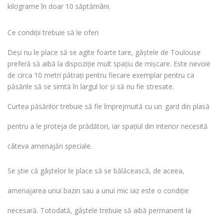
kilograme în doar 10 săptămâni.
Ce condiții trebuie să le oferi
Deși nu le place să se agite foarte tare, gâștele de Toulouse
preferă să aibă la dispoziție mult spațiu de mișcare. Este nevoie
de circa 10 metri pătrați pentru fiecare exemplar pentru ca
păsările să se simtă în largul lor și să nu fie stresate.
Curtea păsărilor trebuie să fie împrejmuită cu un
gard din plasă
pentru a le proteja de prădători, iar spațiul din interior necesită
câteva amenajări speciale.
Se știe că gâștelor le place să se bălăcească, de aceea,
amenajarea unui bazin sau a unui mic iaz este o condiție
necesară. Totodată, gâștele trebuie să aibă permanent la