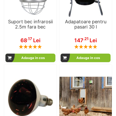
Suport bec infrarosii
Adapatoare pentru
2.5m fara bec
pasari 30 l
.17
.21
68
Lei
147
Lei
Rating:
Rating:
100
100
100
100
% of
% of
Adauga in cos
Adauga in cos