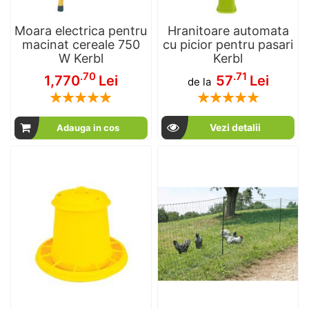
Moara electrica pentru
Hranitoare automata
macinat cereale 750
cu picior pentru pasari
W Kerbl
Kerbl
.70
.71
1,770
Lei
57
Lei
de la
Rating:
Rating:
100
100
100
100
% of
% of
Vezi detalii
Adauga in cos