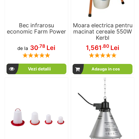
Bec infrarosu
Moara electrica pentru
economic Farm Power
macinat cereale 550W
Kerbl
.78
.80
30
Lei
1,561
Lei
de la
Rating:
Rating:
100
100
100
100
% of
% of
Vezi detalii
Adauga in cos