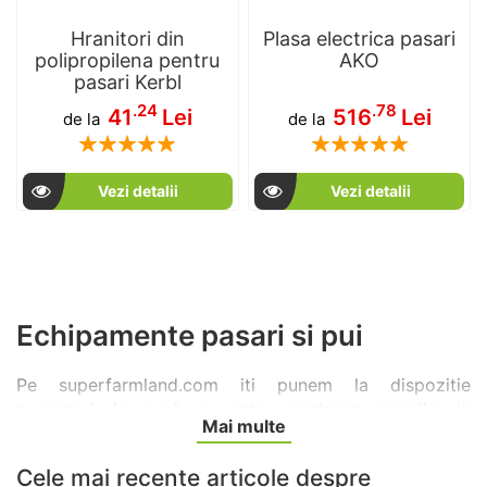
Hranitori din
Plasa electrica pasari
polipropilena pentru
AKO
pasari Kerbl
.24
.78
41
Lei
516
Lei
de la
de la
Rating:
Rating:
100
100
100
100
% of
% of
Vezi detalii
Vezi detalii
Echipamente pasari si pui
Pe superfarmland.com iti punem la dispozitie
necesarul de produse pentru cresterea pasarilor in
Mai multe
mod eficient. Aici gasesti hranitori si adapatori pentru
pasari, care iti vor usura munca fiindca te ajuta sa
Cele mai recente articole despre
distribui usor si igienic hrana si apa de care animalele