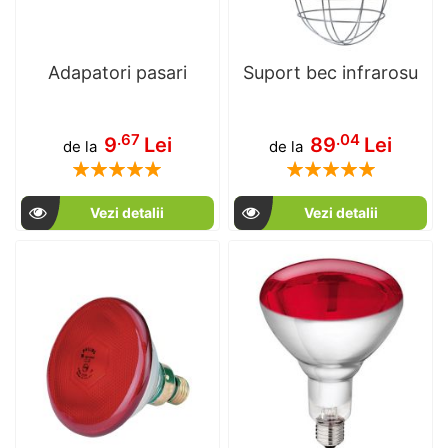
Adapatori pasari
Suport bec infrarosu
.67
.04
9
Lei
89
Lei
de la
de la
Rating:
Rating:
100
100
100
100
% of
% of
Vezi detalii
Vezi detalii