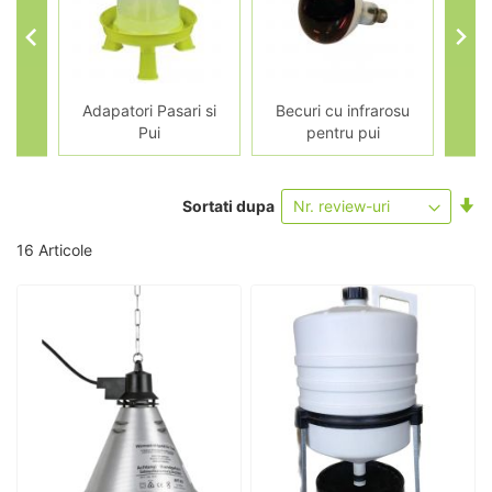
entru
Adapatori Pasari si
Becuri cu infrarosu
M
Pui
pentru pui
m
Se
Sortati dupa
as
16
Articole