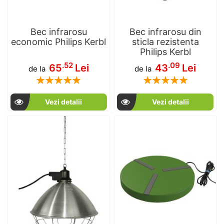
Bec infrarosu
Bec infrarosu din
economic Philips Kerbl
sticla rezistenta
Philips Kerbl
.52
.09
65
Lei
43
Lei
de la
de la
Rating:
Rating:
100
100
100
100
% of
% of
Vezi detalii
Vezi detalii