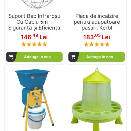
Suport Bec Infraroșu
Placa de incalzire
Cu Cablu 5m –
pentru adapatoare
Siguranță și Eficiență
pasari, Kerbl
.49
.05
146
Lei
183
Lei
Rating:
Rating:
100
100
100
100
% of
% of
Adauga in cos
Adauga in cos