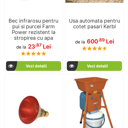
Bec infrarosu pentru
Usa automata pentru
pui si purcei Farm
cotet pasari Kerbl
Power rezistent la
stropirea cu apa
.89
600
Lei
de la
.87
23
Lei
de la
Rating:
Rating:
93
100
% of
100
100
% of
Vezi detalii
Vezi detalii