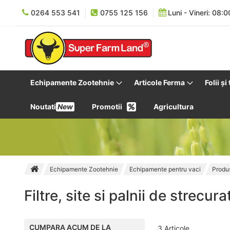
0264 553 541
0755 125 156
Luni - Vineri: 08:0
Echipamente Zootehnie
Articole Ferma
Folii și
Noutati
New
Promotii
Agricultura
Echipamente Zootehnie
Echipamente pentru vaci
Produ
Filtre, site si palnii de strecura
CUMPARA ACUM DE LA
3
Articole