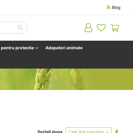
Blog
Cosul 
pentru protectie
Adapatori animale
Setati
Sortati dupa