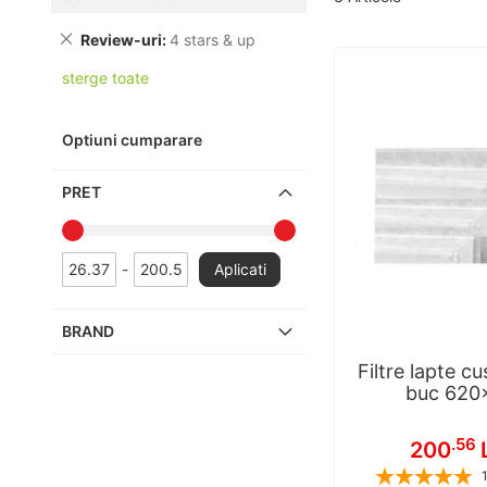
Review-uri
4 stars & up
sterge toate
Optiuni cumparare
PRET
-
Aplicati
BRAND
Filtre lapte c
buc 620
.56
200
Rating: