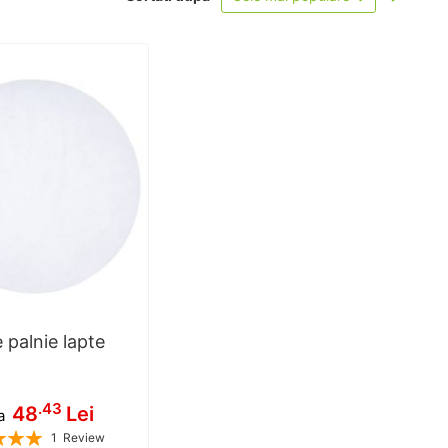
ascend
e palnie lapte
.43
48
Lei
a
1
Review