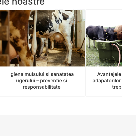
ele noastre
Avantajele si cara
Igiena mulsului si sanatatea
adapatorilor pentru
ugerului – preventie si
trebuie sa 
responsabilitate