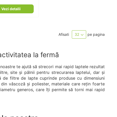
100
100
% of
Vezi detalii
Afisati
pe pagina
ctivitatea la fermă
noastre te ajută să strecori mai rapid laptele rezultat
ltre, site și pâlnii pentru strecurarea laptelui, dar și
 de filtre de lapte cuprinde produse cu dimensiuni
din vâscoză și poliester, materiale care rețin foarte
iametru generos, care îți permite să torni mai rapid