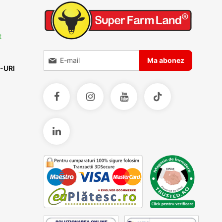
t
Inscrieti-va la Buletinele noastre informative
Ma abonez
-URI