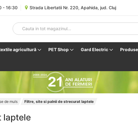
0 - 16:30
Strada Libertatii Nr. 220, Apahida, jud. Cluj
 textile agricultură
PET Shop
Gard Electric
Produse 
se de muls
Filtre, site si palnii de strecurat laptele
t laptele