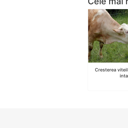
Cele mai 
Cresterea viteil
int