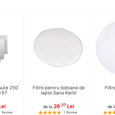
usute 250
Filtre pentru bidoane de
Filtr
x57
lapte Sana Kerbl
.37
Lei
26
Lei
de la
de l
Rating:
Rating:
1
Review
1
Review