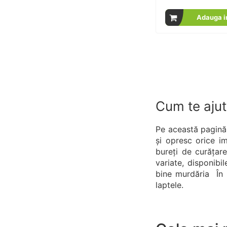
% of
Adauga i
Cum te ajut
Pe această pagină g
și opresc orice imp
bureți de curățar
variate, disponibi
bine murdăria În p
laptele.