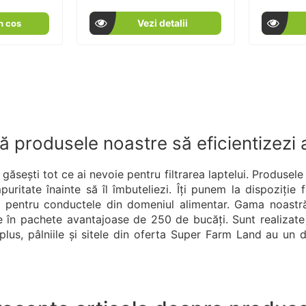
100
100
100
100
% of
Vezi detalii
n cos
ă produsele noastre să eficientizezi a
ăsești tot ce ai nevoie pentru filtrarea laptelui. Produsele 
uritate înainte să îl îmbuteliezi. Îți punem la dispoziție fi
e pentru conductele din domeniul alimentar. Gama noastră
le în pachete avantajoase de 250 de bucăți. Sunt realizate 
lus, pâlniile și sitele din oferta Super Farm Land au un d