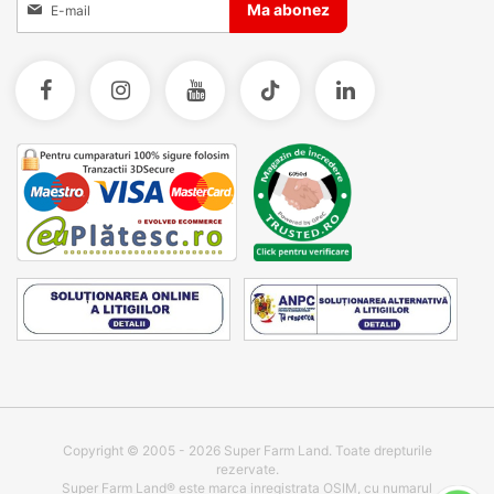
Ma abonez
Copyright © 2005 - 2026 Super Farm Land. Toate drepturile
rezervate.
Super Farm Land® este marca inregistrata OSIM, cu numarul