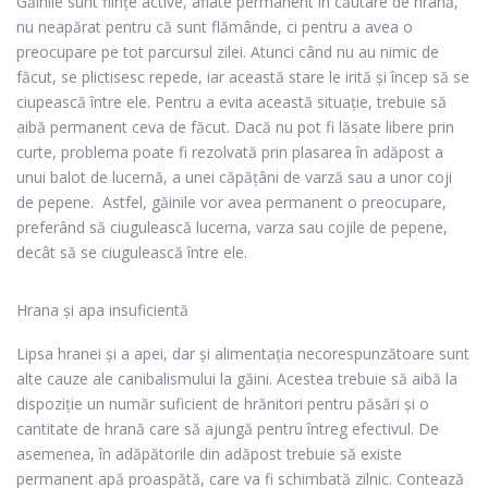
Găinile sunt ființe active, aflate permanent în căutare de hrană,
nu neapărat pentru că sunt flămânde, ci pentru a avea o
preocupare pe tot parcursul zilei. Atunci când nu au nimic de
făcut, se plictisesc repede, iar această stare le irită și încep să se
ciupească între ele.
Pentru a evita această situație, trebuie să
aibă permanent ceva de făcut. Dacă nu pot fi lăsate libere prin
curte, problema poate fi rezolvată prin plasarea în adăpost a
unui balot de lucernă, a unei căpățâni de varză sau a unor coji
de pepene.
Astfel, găinile vor avea permanent o preocupare,
preferând să ciugulească lucerna, varza sau cojile de pepene,
decât să se ciugulească între ele.
Hrana și apa insuficientă
Lipsa hranei și a apei, dar și alimentația necorespunzătoare sunt
alte cauze ale canibalismului la găini. Acestea trebuie să aibă la
dispoziție un număr suficient de
hrănitori pentru păsări
și o
cantitate de hrană care să ajungă pentru întreg efectivul. De
asemenea, în
adăpătorile din adăpost
trebuie să existe
permanent apă proaspătă, care va fi schimbată zilnic.
Contează