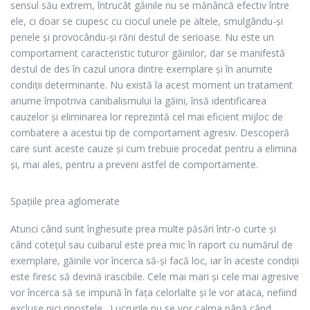
sensul său extrem, întrucât găinile nu se mănâncă efectiv între
ele, ci doar se ciupesc cu ciocul unele pe altele, smulgându-și
penele și provocându-și răni destul de serioase. Nu este un
comportament caracteristic tuturor găinilor, dar se manifestă
destul de des în cazul unora dintre exemplare și în anumite
condiții determinante.
Nu există la acest moment un tratament
anume împotriva canibalismului la găini, însă identificarea
cauzelor și eliminarea lor reprezintă cel mai eficient mijloc de
combatere a acestui tip de comportament agresiv.
Descoperă
care sunt aceste cauze și cum trebuie procedat pentru a elimina
și, mai ales, pentru a preveni astfel de comportamente.
Spațiile prea aglomerate
Atunci când sunt înghesuite prea multe păsări într-o curte și
când
cotețul sau cuibarul
este prea mic în raport cu numărul de
exemplare, găinile vor încerca să-și facă loc, iar în aceste condiții
este firesc să devină irascibile. Cele mai mari și cele mai agresive
vor încerca să se impună în fața celorlalte și le vor ataca, nefiind
excluse nici ripostele.
Lucrurile nu se vor calma până când