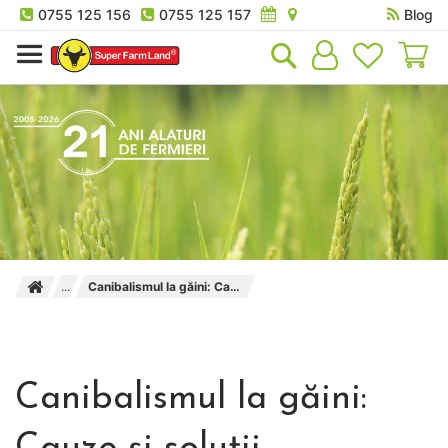
0755 125 156
0755 125 157
Blog
Co
Canibalismul la găini: Cauze și soluții
Canibalismul la găini: