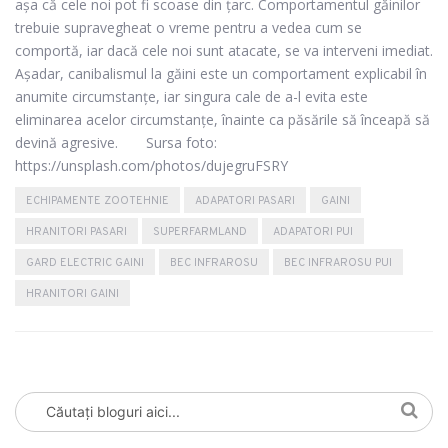
așa că cele noi pot fi scoase din țarc. Comportamentul găinilor
trebuie supravegheat o vreme pentru a vedea cum se
comportă, iar dacă cele noi sunt atacate, se va interveni imediat.
Așadar, canibalismul la găini este un comportament explicabil în
anumite circumstanțe, iar singura cale de a-l evita este
eliminarea acelor circumstanțe, înainte ca păsările să înceapă să
devină agresive.
Sursa foto:
https://unsplash.com/photos/dujegruFSRY
ECHIPAMENTE ZOOTEHNIE
ADAPATORI PASARI
GAINI
HRANITORI PASARI
SUPERFARMLAND
ADAPATORI PUI
GARD ELECTRIC GAINI
BEC INFRAROSU
BEC INFRAROSU PUI
HRANITORI GAINI