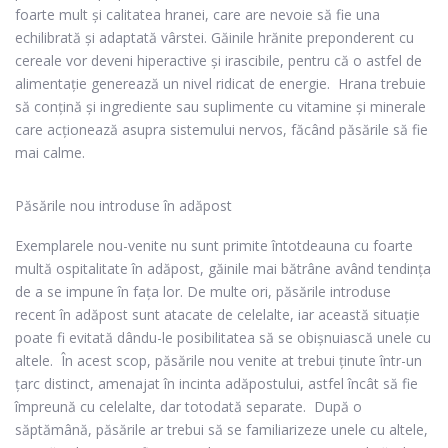
foarte mult și calitatea hranei, care are nevoie să fie una
echilibrată și adaptată vârstei. Găinile hrănite preponderent cu
cereale vor deveni hiperactive și irascibile, pentru că o astfel de
alimentație generează un nivel ridicat de energie.
Hrana trebuie
să conțină și ingrediente sau suplimente cu vitamine și minerale
care acționează asupra sistemului nervos, făcând păsările să fie
mai calme.
Păsările nou introduse în adăpost
Exemplarele nou-venite nu sunt primite întotdeauna cu foarte
multă ospitalitate în adăpost, găinile mai bătrâne având tendința
de a se impune în fața lor. De multe ori, păsările introduse
recent în adăpost sunt atacate de celelalte, iar această situație
poate fi evitată dându-le posibilitatea să se obișnuiască unele cu
altele.
În acest scop, păsările nou venite at trebui ținute într-un
țarc distinct, amenajat în incinta adăpostului, astfel încât să fie
împreună cu celelalte, dar totodată separate.
După o
săptămână, păsările ar trebui să se familiarizeze unele cu altele,