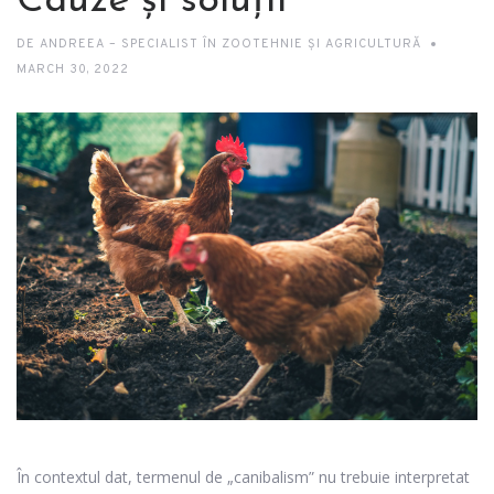
Cauze și soluții
DE
ANDREEA – SPECIALIST ÎN ZOOTEHNIE ȘI AGRICULTURĂ
MARCH 30, 2022
În contextul dat, termenul de „canibalism” nu trebuie interpretat