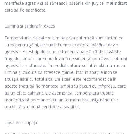
manifeste agresiv și să rănească păsările din jur, cel mai indicat
este să fie sacrificate.
Lumina și căldura în exces
Temperaturile ridicate și lumina prea puternică sunt factori de
stres pentru găini, iar sub influența acestora, păsările devin
agresive. Acest tip de comportament apare încă de la vârste
fragede, iar puii care dau dovadă de violență vor deveni tot mai
agresivi la maturitate.
În mediul natural se întâmplă mai rar ca
lumina și căldura să streseze găinile, însă în spațiile închise
situația este cu totul alta. De acea, este recomandat ca în
aceste spații să fie montate
lămpi sau becuri cu infraroșu
, care
au un efect calmant. De asemenea, temperatura trebuie
monitorizată permanent cu un termometru, asigurându-se
totodată și o bună ventilație a spațiilor.
Lipsa de ocupație