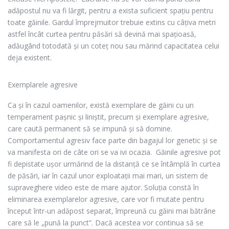
adăpostul nu va fi lărgit, pentru a exista suficient spațiu pentru
toate găinile.
Gardul împrejmuitor
trebuie extins cu câțiva metri
astfel încât curtea pentru păsări să devină mai spațioasă,
adăugând totodată și un coteț nou sau mărind capacitatea celui
deja existent.
Exemplarele agresive
Ca și în cazul oamenilor, există exemplare de găini cu un
temperament pașnic și liniștit, precum și exemplare agresive,
care caută permanent să se impună și să domine.
Comportamentul agresiv face parte din bagajul lor genetic și se
va manifesta ori de câte ori se va ivi ocazia.
Găinile agresive pot
fi depistate ușor urmărind de la distanță ce se întâmplă în curtea
de păsări, iar în cazul unor exploatații mai mari, un
sistem de
supraveghere video
este de mare ajutor.
Soluția constă în
eliminarea exemplarelor agresive, care vor fi mutate pentru
început într-un adăpost separat, împreună cu găini mai bătrâne
care să le „pună la punct”. Dacă acestea vor continua să se