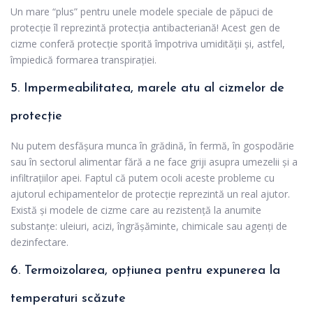
Un mare “plus” pentru unele modele speciale de păpuci de
protecție îl reprezintă protecția antibacteriană! Acest gen de
cizme conferă protecție sporită împotriva umidității și, astfel,
împiedică formarea transpirației.
5. Impermeabilitatea, marele atu al cizmelor de
protecție
Nu putem desfășura munca în grădină, în fermă, în gospodărie
sau în sectorul alimentar fără a ne face griji asupra umezelii și a
infiltrațiilor apei. Faptul că putem ocoli aceste probleme cu
ajutorul echipamentelor de protecție reprezintă un real ajutor.
Există și modele de cizme care au rezistență la anumite
substanțe: uleiuri, acizi, îngrășăminte, chimicale sau agenți de
dezinfectare.
6. Termoizolarea, opțiunea pentru expunerea la
temperaturi scăzute