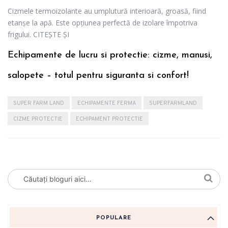
Cizmele termoizolante au umplutură interioară, groasă, fiind
etanșe la apă. Este opțiunea perfectă de izolare împotriva
frigului. CITEȘTE ȘI
Echipamente de lucru si protectie: cizme, manusi,
salopete – totul pentru siguranta si confort!
SUPER FARM LAND
ECHIPAMENTE FERMA
SUPERFARMLAND
CIZME PROTECTIE
ECHIPAMENT PROTECTIE
POPULARE