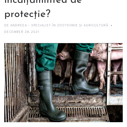
încălțămintea de
protecție?
DE
ANDREEA – SPECIALIST ÎN ZOOTEHNIE ȘI AGRICULTURĂ
DECEMBER 28, 2021