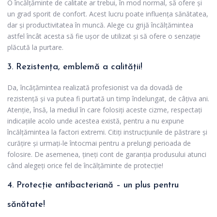
O încălțăminte de calitate ar trebui, în mod normal, să ofere și
un grad sporit de confort. Acest lucru poate influența sănătatea,
dar și productivitatea în muncă. Alege cu grijă încălțămintea
astfel încât acesta să fie ușor de utilizat și să ofere o senzație
plăcută la purtare.
3. Rezistența, emblemă a calității!
Da, încățămintea realizată profesionist va da dovadă de
rezistență și va putea fi purtată un timp îndelungat, de câțiva ani.
Atenție, însă, la mediul în care folosiți aceste cizme, respectați
indicațiile acolo unde acestea există, pentru a nu expune
încălțămintea la factori extremi. Citiți instrucțiunile de păstrare și
curățire și urmați-le întocmai pentru a prelungi perioada de
folosire. De asemenea, țineți cont de garanția produsului atunci
când alegeți orice fel de încălțăminte de protecție!
4. Protecție antibacteriană – un plus pentru
sănătate!