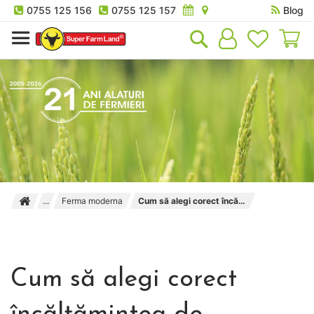
0755 125 156
0755 125 157
Blog
Co
Ferma moderna
Cum să alegi corect încălțămintea de protecție?
Cum să alegi corect