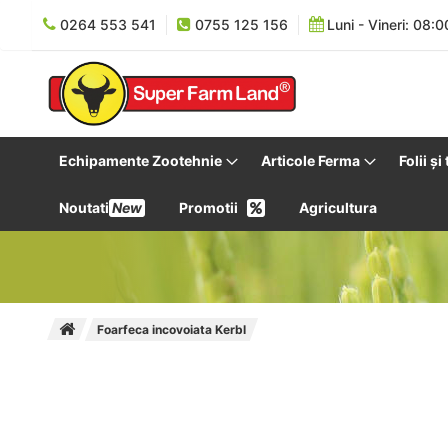
0264 553 541
0755 125 156
Luni - Vineri: 08:0
Echipamente Zootehnie
Articole Ferma
Folii și
Noutati
New
Promotii
Agricultura
Foarfeca incovoiata Kerbl