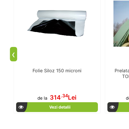
‹
l
Folie Siloz 150 microni
Prelat
TOP
.34
314
Lei
de la
d
Vezi detalii