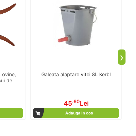
›
, ovine,
Galeata alaptare vitei 8L Kerbl
cui de
.60
45
Lei
Adauga in cos