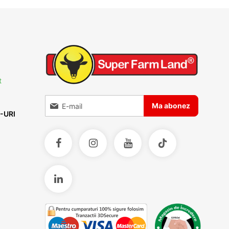
t
Inscrieti-va la Buletinele noastre informative
Ma abonez
-URI