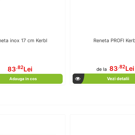
eta inox 17 cm Kerbl
Reneta PROFI Kerb
.82
.82
83
Lei
83
Lei
de la
Vezi detalii
Adauga in cos