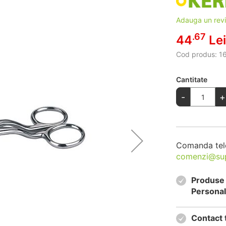
Adauga un rev
.67
44
Lei
Cod produs:
1
Cantitate
-
+
Comanda tel
comenzi@su
Produse 
Personal
Contact 