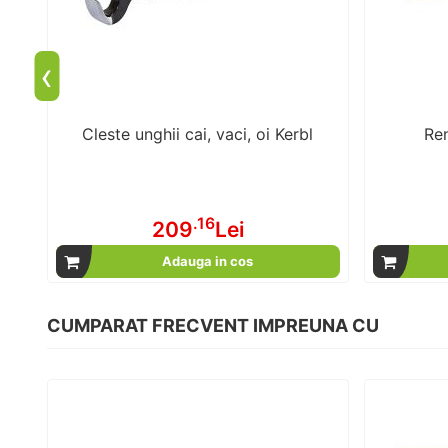
‹
Cleste unghii cai, vaci, oi Kerbl
Ren
.16
209
Lei
Adauga in cos
CUMPARAT FRECVENT IMPREUNA CU