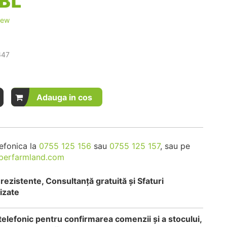
iew
647
Adauga in cos
efonica la
0755 125 156
sau
0755 125 157
, sau pe
perfarmland.com
rezistente, Consultanță gratuită și Sfaturi
izate
telefonic pentru confirmarea comenzii și a stocului,