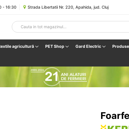
0 - 16:30
Strada Libertatii Nr. 220, Apahida, jud. Cluj
 textile agricultură
PET Shop
Gard Electric
Produse 
Foarfe