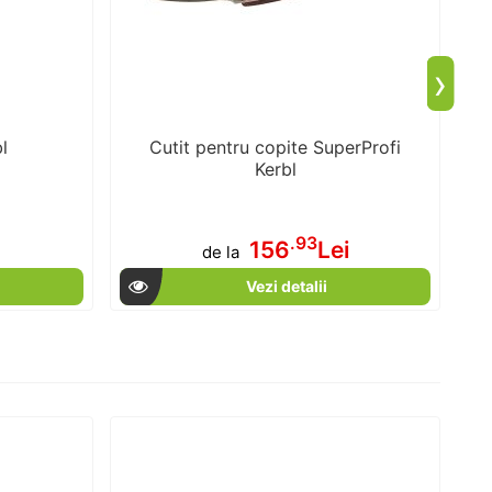
›
l
Cutit pentru copite SuperProfi
Kerbl
.93
156
Lei
de la
Vezi detalii