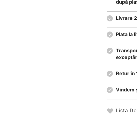
după pla
Livrare 
Plata la
Transpor
exceptân
Retur în 
Vindem ș
Lista De