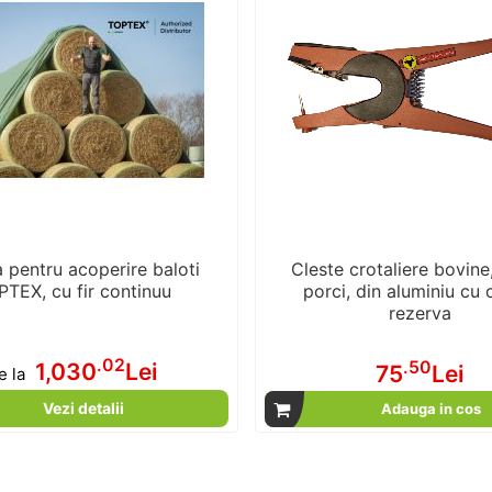
a pentru acoperire baloti
Cleste crotaliere bovine
TEX, cu fir continuu
porci, din aluminiu cu 
rezerva
.02
.50
1,030
Lei
75
Lei
e la
Vezi detalii
Adauga in cos