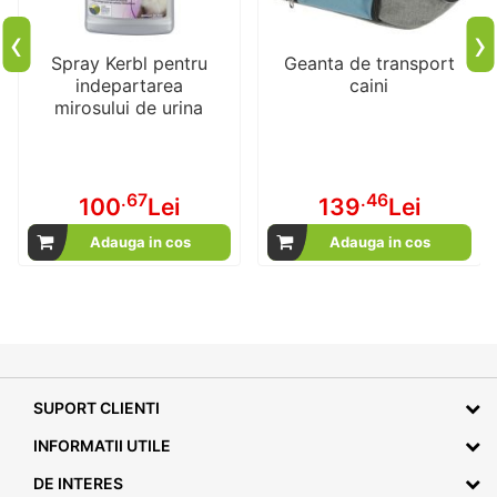
‹
›
Spray Kerbl pentru
Geanta de transport
indepartarea
caini
mirosului de urina
.67
.46
100
Lei
139
Lei
Adauga in cos
Adauga in cos
SUPORT CLIENTI
INFORMATII UTILE
DE INTERES