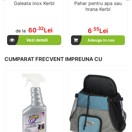
Galeata inox Kerbl
Pahar pentru apa sau
hrana Kerbl
.32
.55
60
Lei
6
Lei
de la
Vezi detalii
Adauga in cos
CUMPARAT FRECVENT IMPREUNA CU