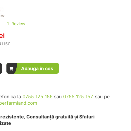
1
Review
ei
1150
Adauga in cos
efonica la
0755 125 156
sau
0755 125 157
, sau pe
perfarmland.com
rezistente, Consultanță gratuită și Sfaturi
izate