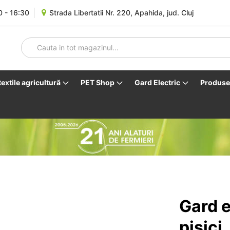
0 - 16:30
Strada Libertatii Nr. 220, Apahida, jud. Cluj
 textile agricultură
PET Shop
Gard Electric
Produse 
Gard e
pisici