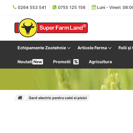
0264 553 541
0755 125 156
Luni - Vineri: 08:0
Echipamente Zootehnie
Articole Ferma
Folii și
Noutati
New
Promotii
Agricultura
Gard electric pentru caini si pisici