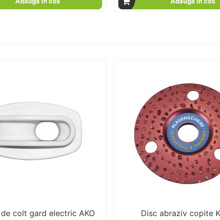
Adauga in cos
Adauga in cos
 de colt gard electric AKO
Disc abraziv copite K