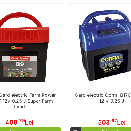
Gard electric Farm Power
Gard electric Corral B170
/ 12V 0.25 J Super Farm
12 V 0.25 J
Land
.29
.67
409
Lei
503
Lei