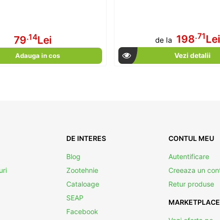
.71
.14
198
Le
79
Lei
de la
Vezi detalii
Adauga in cos
DE INTERES
CONTUL MEU
Blog
Autentificare
uri
Zootehnie
Creeaza un con
Cataloage
Retur produse
SEAP
MARKETPLACE
Facebook