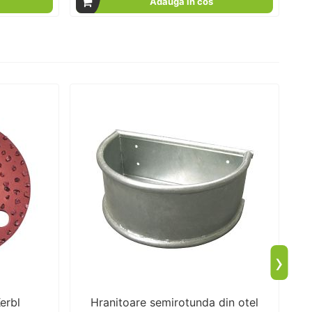
Adauga in cos
›
erbl
Hranitoare semirotunda din otel