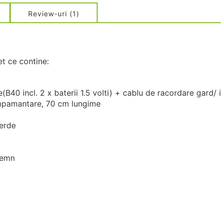
Review-uri
1
et ce contine:
e(B40 incl. 2 x baterii 1.5 volti) + cablu de racordare gard
 impamantare, 70 cm lungime
e verde
 lemn