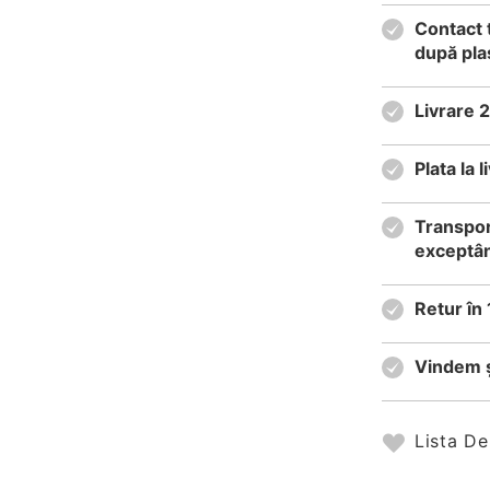
Contact 
după pla
Livrare 
Plata la
Transpor
exceptân
Retur în 
Vindem ș
Lista De