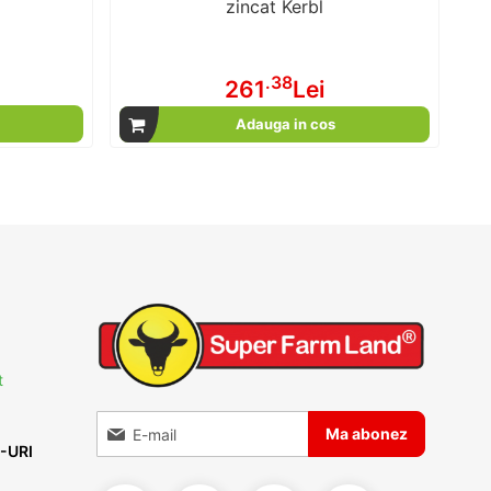
zincat Kerbl
.38
i
261
Lei
Adauga in cos
t
Inscrieti-va la Buletinele noastre informative
Ma abonez
-URI