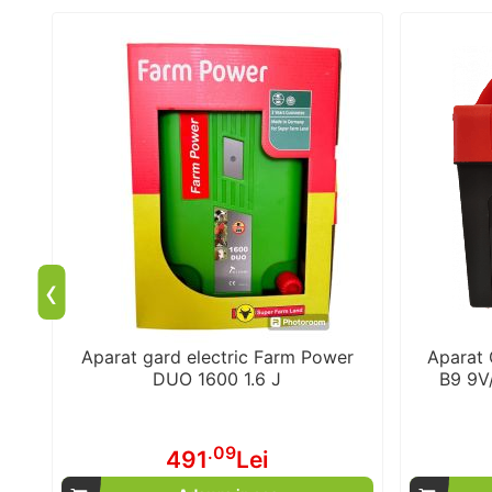
‹
0
Aparat gard electric Farm Power
Aparat 
DUO 1600 1.6 J
B9 9V
.09
491
Lei