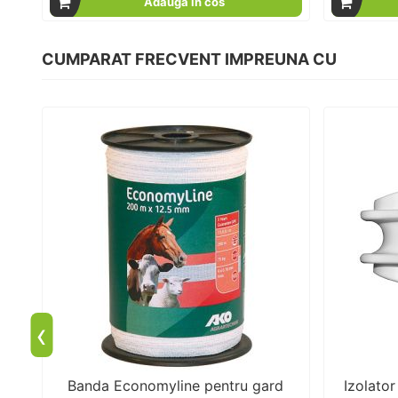
Adauga in cos
CUMPARAT FRECVENT IMPREUNA CU
‹
bl
Banda Economyline pentru gard
Izolator