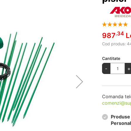
Rating:
100
100
% of
.34
987
L
Cod produs:
44
Cantitate
-
+
Comanda tel
comenzi@su
Produse 
Personal