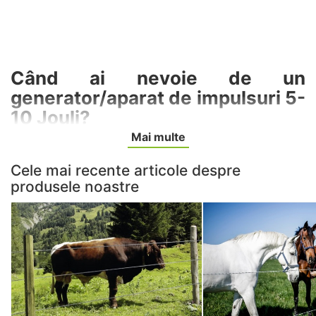
Când ai nevoie de un
generator/aparat de impulsuri 5-
10 Jouli?
Mai multe
Generatoarele de impulsuri de 5-10 Jouli sunt
recomandate pentru garduri electrice mai lungi, pentru
Cele mai recente articole despre
ferme de dimensiuni medii și pentru perimetre unde
produsele noastre
este nevoie de o protecție mai puternică. Această
gamă este potrivită atât pentru ferme de animale, cât
și pentru protecția culturilor agricole, fiind o alegere
practică pentru fermierii care vor un echilibru bun între
putere, acoperire și flexibilitate.
Generatoarele din această categorie pot fi folosite
pentru bovine, cai, oi, capre și, în anumite condiții,
pentru descurajarea animalelor sălbatice care intră pe