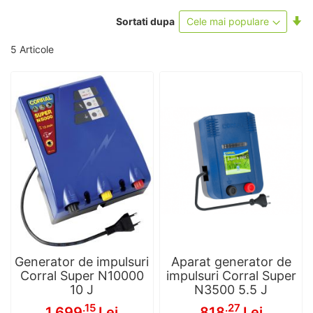
Se
Sortati dupa
as
5
Articole
Generator de impulsuri
Aparat generator de
Corral Super N10000
impulsuri Corral Super
10 J
N3500 5.5 J
.15
.27
1,699
Lei
818
Lei