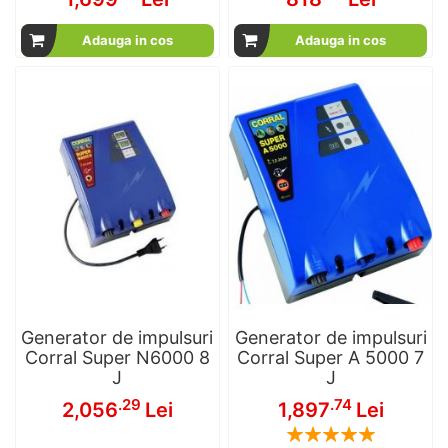
Adauga in cos
Adauga in cos
Generator de impulsuri
Generator de impulsuri
Corral Super N6000 8
Corral Super A 5000 7
J
J
.29
.74
2,056
Lei
1,897
Lei
Rating: