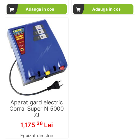
100
100
% of
Adauga in cos
Adauga in cos
Aparat gard electric
Corral Super N 5000
7J
.36
1,175
Lei
Epuizat din stoc