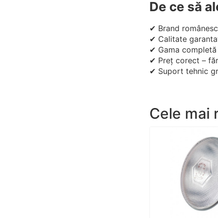
De ce să a
✔ Brand românesc c
✔ Calitate garanta
✔ Gama completă –
✔ Preț corect – fă
✔ Suport tehnic gra
Cele mai 