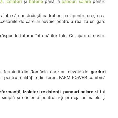
dă
,
izolatori
și
baterie
până la
panouri solare
pentru
 ajuta să construiești cadrul perfect pentru creșterea
ccesoriile de care ai nevoie pentru a realiza un gard
 răspunde tuturor întrebărilor tale. Cu ajutorul nostru
 fermierii din România care au nevoie de
garduri
al pentru realitățile din teren, FARM POWER combină
erformanță
,
izolatori rezistenți
,
panouri solare
și tot
implă și eficientă pentru a-ți proteja animalele și