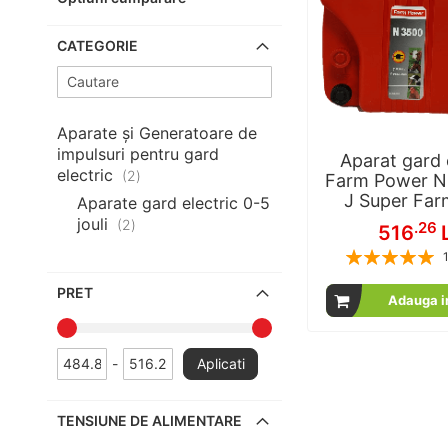
CATEGORIE
Aparate și Generatoare de
impulsuri pentru gard
Aparat gard 
electric
articole
2
Farm Power N
J Super Far
Aparate gard electric 0-5
jouli
articole
2
.26
516
Rating:
% of
PRET
Adauga i
-
Aplicati
TENSIUNE DE ALIMENTARE