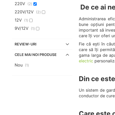
220V
articole
2
De ce ai n
220V/12V
articole
2
Administrarea efic
12V
articol
1
bune opțiuni pent
9V/12V
articol
1
important să inves
care îți vor oferi 
Fie că ești în cău
REVIEW-URI
care să îți permit
CELE MAI NOI PRODUSE
gama larga de apar
electric
personaliz
Nou
articol
1
Din ce este
Un sistem de gard 
conductor de curent
Care este 