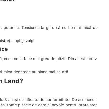
t puternic. Tensiunea la gard să nu fie mai mică de
treți, lupi și vulpi.
tice
ă, ceea ce le face mai greu de păzit. Din acest motiv,
mai mica deoarece au blana mai scurtă.
rm Land?
de 3 ani și certificate de conformitate.
De asemenea,
găsi toate piesele de care ai nevoie pentru protejarea