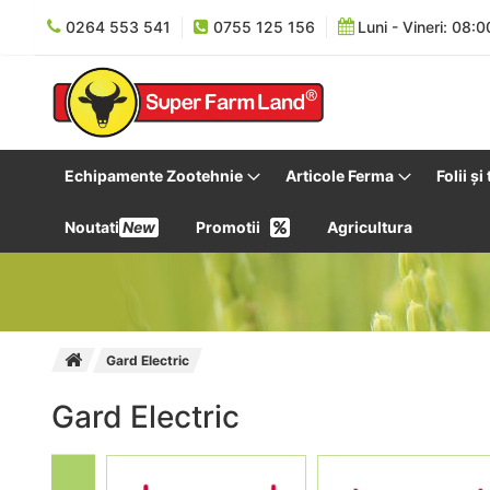
0264 553 541
0755 125 156
Luni - Vineri: 08:0
Echipamente Zootehnie
Articole Ferma
Folii și
Noutati
New
Promotii
Agricultura
Gard Electric
Gard Electric