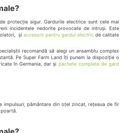
imale?
e protecție sigur. Gardurile electrice sunt cele mai
eni incidentele nedorite provocate de intruși. Este
zolatori, și
accesorii pentru gardul electric
de calitate
pecialiștii recomandă să alegi un ansamblu complex
onstantă. Pe Super Farm Land îți punem la dispoziție o
ricate în Germania, dar și
pachete complete de gard
 impulsuri, pământare din oțel zincat, rețeaua de fir
 poartă.
imale?