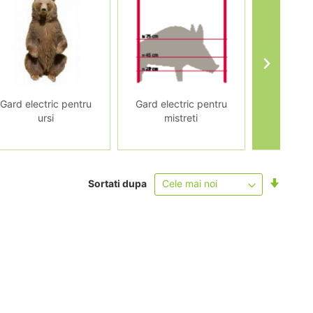
Gard electric pentru
Gard electric pentru
Gard elec
ursi
mistreti
l
Setati
Sortati dupa
ascend