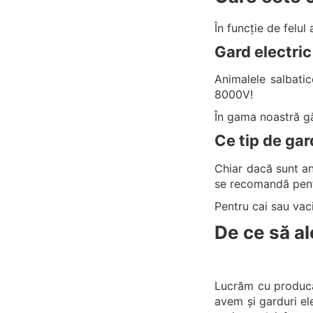
În funcție de felul
Gard electric
Animalele salbati
8000V!
În gama noastră găs
Ce tip de gar
Chiar dacă sunt an
se recomandă pent
Pentru cai sau vac
De ce să al
Lucrăm cu produc
avem și garduri e