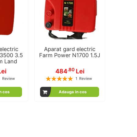
electric
Aparat gard electric
3500 3.5
Farm Power N1700 1.5J
m Land
.80
Lei
484
Lei
Rating:
1
Review
1
Review
100
100
100
100
% of
n cos
Adauga in cos