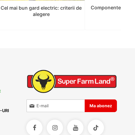
Componentele unui 
Cel mai bun gard electric: criterii de
alegere
t
Inscrieti-va la Buletinele noastre informative
Ma abonez
-URI