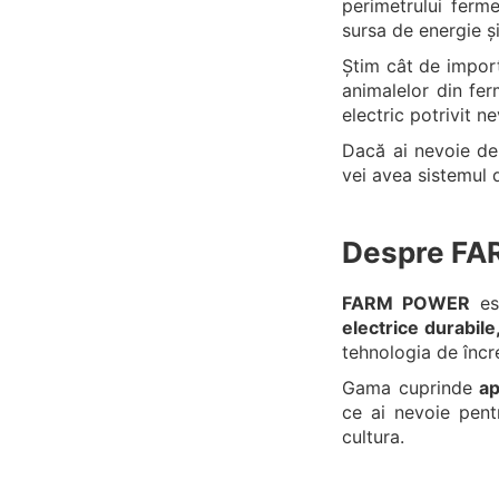
perimetrului ferme
sursa de energie și
Știm cât de import
animalelor din fe
electric potrivit ne
Dacă ai nevoie de a
vei avea sistemul d
Despre F
FARM POWER
est
electrice durabile,
tehnologia de încr
Gama cuprinde
ap
ce ai nevoie pent
cultura.