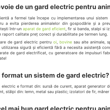
evoie de un gard electric pentru an
ientă a fermei tale începe cu implementarea unui sistem d
ru a evita pierderea animalelor din gospodărie și a prev
tești într-un
aparat de gard eficient
, fir si banda, stalpi si i
un raport calitate preț corect și durabilitate pe termen lung.
tare de gard electric pentru
oi
,
bovine
sau alte animale, s
ă utilizarea sigură și eficientă fără a necesita asistență c
ate de gard electrificat, cu generatoare de impulsuri fab
ate!
 format un sistem de gard electric?
electric e format din: sursă de curent, aparat generator de
, stâlpi din: lemn, metal sau plastic; izolatori de fir, mâner
cel mai bun gard electric pentru an