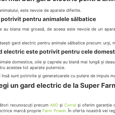
 animalului, este nevoie de aparate diferite.
 potrivit pentru animalele sălbatice
ce au blana mai groasă, de aceea este nevoie de un apara
ești gard electric pentru animale sălbatice precum: urși, mis
d electric este potrivit pentru cele domes
imale domestice, oile și caprele au blană mai lungă și deas
ru acestea tot aparate puternice.
i însă sunt potrivite și generatoarele cu putere de impuls 
egi un gard electric de la Super Fa
ători recunoscuți precum
AKO
și
Corral
și oferim garanție 
lectrice marcă proprie
Farm Power
.
În oferta noastră vei re