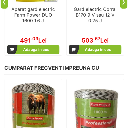
‹
›
Aparat gard electric
Gard electric Corral
Farm Power DUO
B170 9 V sau 12 V
1600 1.6 J
0.25 J
.09
.67
491
Lei
503
Lei
Adauga in cos
Adauga in cos
CUMPARAT FRECVENT IMPREUNA CU