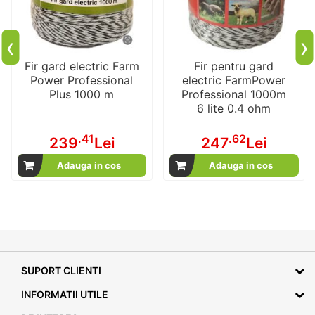
‹
›
Fir gard electric Farm
Fir pentru gard
Power Professional
electric FarmPower
Plus 1000 m
Professional 1000m
6 lite 0.4 ohm
.41
.62
239
Lei
247
Lei
Adauga in cos
Adauga in cos
SUPORT CLIENTI
INFORMATII UTILE