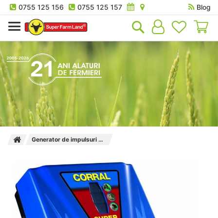
0755 125 156
0755 125 157
Blog
Co
Generator de impulsuri Corral Super N 2300 3.5 J