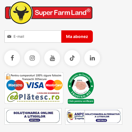
Inscrieti-va la Buletinele noastre informative
Ma abonez