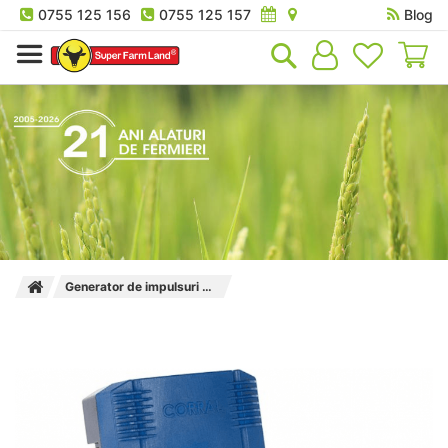
0755 125 156
0755 125 157
Blog
Co
Generator de impulsuri Corral Super NA 200 2.6 J