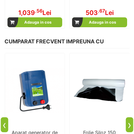
.56
.67
1,039
Lei
503
Lei
Adauga in cos
Adauga in cos
CUMPARAT FRECVENT IMPREUNA CU
‹
›
Aparat generator de
Folie Siloz 150