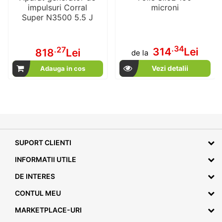
impulsuri Corral
microni
Super N3500 5.5 J
.34
.27
314
Lei
818
Lei
de la
Vezi detalii
Adauga in cos
SUPORT CLIENTI
INFORMATII UTILE
DE INTERES
CONTUL MEU
MARKETPLACE-URI