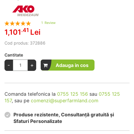
Rating:
1
Review
100
100
% of
.41
1,101
Lei
Cod produs:
372886
Cantitate
-
+
Adauga in cos
Comanda telefonica la
0755 125 156
sau
0755 125
157
, sau pe
comenzi@superfarmland.com
Produse rezistente, Consultanță gratuită și
Sfaturi Personalizate