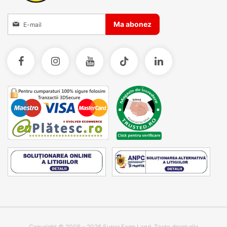
Inscrieti-va la Buletinele noastre informative
Ma abonez
Copyright © 2005 - 2026 Super Farm Land. Toate drepturile