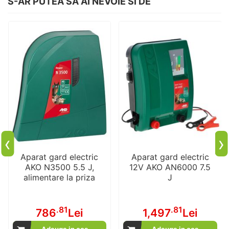
S-AR PUTEA SA AI NEVOIE SI DE
‹
›
Aparat gard electric
Aparat gard electric
AKO N3500 5.5 J,
12V AKO AN6000 7.5
alimentare la priza
J
.81
.81
786
Lei
1,497
Lei