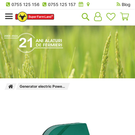
0755 125 156
0755 125 157
Blog
Co
Generator electric Power N 4800 6.7 J AKO, alimentare 220V