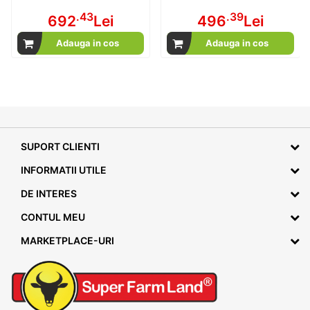
.43
.39
692
Lei
496
Lei
Adauga in cos
Adauga in cos
SUPORT CLIENTI
INFORMATII UTILE
DE INTERES
CONTUL MEU
MARKETPLACE-URI