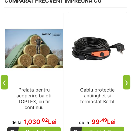
CUMPARAT FRECVENT IMPREUNA CU
‹
›
Prelata pentru
Cablu protectie
acoperire baloti
antiinghet si
TOPTEX, cu fir
termostat Kerbl
continuu
.02
.49
1,030
Lei
99
Lei
de la
de la