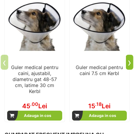
‹
›
Guler medical pentru
Guler medical pentru
caini, ajustabil,
caini 7.5 cm Kerbl
diametru gat 48-57
cm, latime 30 cm
Kerbl
.00
.18
45
Lei
15
Lei
Adauga in cos
Adauga in cos