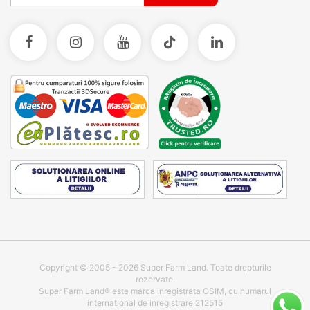
Copyright © 2005 - 2026 Super Farm Land. Toate drepturile
rezervate.
Super Farm Land® este marca inregistrata OSIM, cu numarul
international de inregistrare 212515