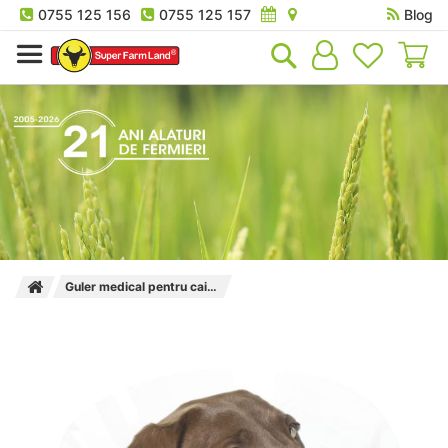
0755 125 156
0755 125 157
Blog
Co
Guler medical pentru caini 10 cm Kerbl