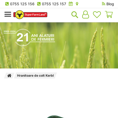
0755 125 156
0755 125 157
Blog
Co
Hranitoare de colt Kerbl