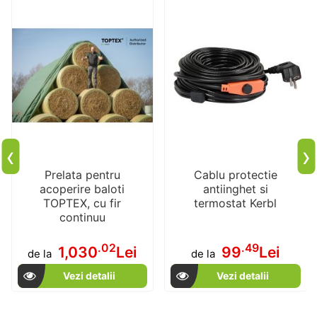
‹
›
Prelata pentru
Cablu protectie
acoperire baloti
antiinghet si
TOPTEX, cu fir
termostat Kerbl
continuu
.02
.49
1,030
Lei
99
Lei
de la
de la
Vezi detalii
Vezi detalii