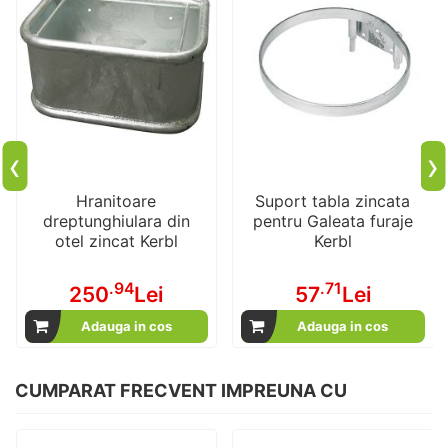
‹
›
Hranitoare
Suport tabla zincata
dreptunghiulara din
pentru Galeata furaje
otel zincat Kerbl
Kerbl
.94
.71
250
Lei
57
Lei
Adauga in cos
Adauga in cos
CUMPARAT FRECVENT IMPREUNA CU