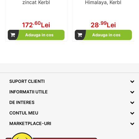
zincat Kerbl
Himalaya, Kerbl
.60
.99
172
Lei
28
Lei
Adauga in cos
Adauga in cos
SUPORT CLIENTI
INFORMATII UTILE
DE INTERES
CONTUL MEU
MARKETPLACE-URI