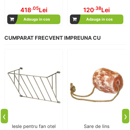
.05
.38
418
Lei
120
Lei
Adauga in cos
Adauga in cos
CUMPARAT FRECVENT IMPREUNA CU
‹
›
Iesle pentru fan otel
Sare de lins