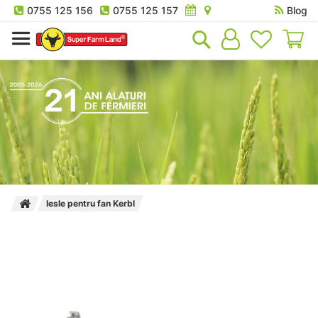
0755 125 156
0755 125 157
Blog
Co
Iesle pentru fan Kerbl