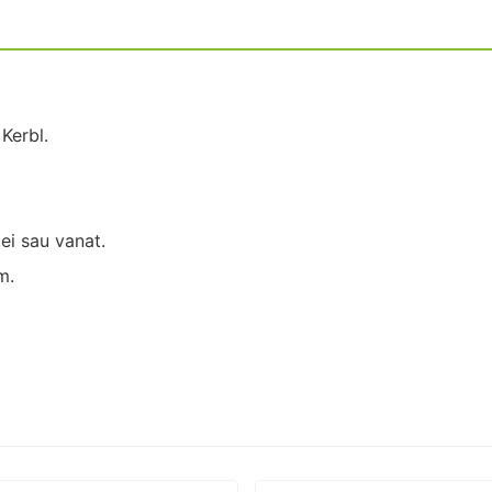
Kerbl.
tei sau vanat.
m.