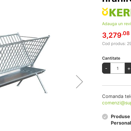
Adauga un rev
.08
3,279
Cod produs:
29
Cantitate
-
+
Comanda tel
comenzi@su
Produse 
Personal