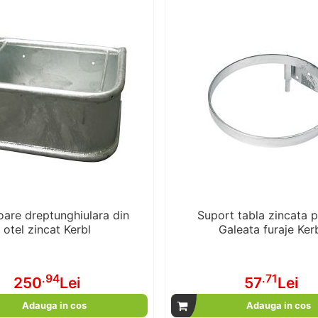
oare dreptunghiulara din
Suport tabla zincata 
otel zincat Kerbl
Galeata furaje Ker
.94
.71
250
Lei
57
Lei
Adauga in cos
Adauga in cos