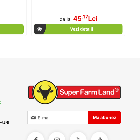
.17
45
Lei
de la
Vezi detalii
t
Inscrieti-va la Buletinele noastre informative
Ma abonez
-URI