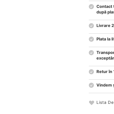
Contact 
după pla
Livrare 
Plata la
Transpor
exceptân
Retur în 
Vindem ș
Lista De