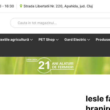
0 - 16:30
Strada Libertatii Nr. 220, Apahida, jud. Cluj
 textile agricultură
PET Shop
Gard Electric
Produse 
Iesle 
hranir