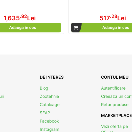
.92
.28
1,635
Lei
517
Lei
Adauga in cos
Adauga in cos
DE INTERES
CONTUL MEU
Blog
Autentificare
uri
Zootehnie
Creeaza un con
Cataloage
Retur produse
SEAP
MARKETPLACE
Facebook
Vezi oferta pe
Instagram