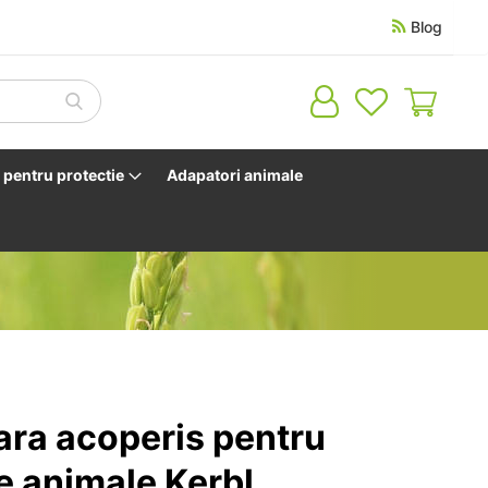
Blog
Cosul 
pentru protectie
Adapatori animale
fara acoperis pentru
e animale Kerbl