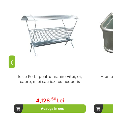
‹
Iesle Kerbl pentru hranire vitei, oi,
Hranit
capre, miei sau iezi cu acoperis
.50
4,128
Lei
Adauga in cos