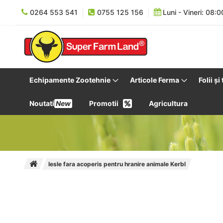
0264 553 541
0755 125 156
Luni - Vineri: 08:0
Echipamente Zootehnie
Articole Ferma
Folii și
Noutati
New
Promotii
Agricultura
Iesle fara acoperis pentru hranire animale Kerbl