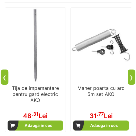
‹
›
Tija de impamantare
Maner poarta cu arc
pentru gard electric
5m set AKO
AKO
.31
.77
48
Lei
31
Lei
Adauga in cos
Adauga in cos