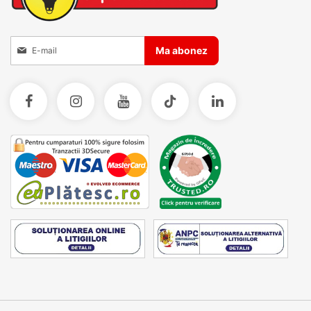
Inscrieti-va la Buletinele noastre informative
Ma abonez