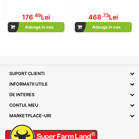
.49
.73
176
Lei
468
Lei
Adauga in cos
Adauga in cos
SUPORT CLIENTI
INFORMATII UTILE
DE INTERES
CONTUL MEU
MARKETPLACE-URI