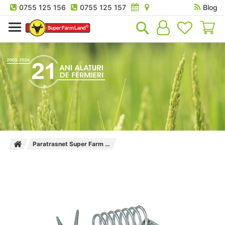
0755 125 156
0755 125 157
Blog
Co
Paratrasnet Super Farm Land pentru gard electric