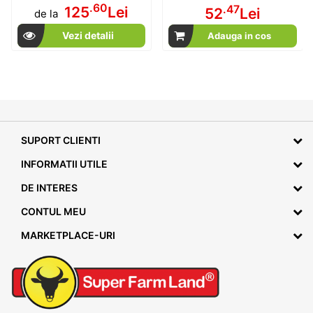
.60
.47
125
Lei
52
Lei
de la
Vezi detalii
Adauga in cos
SUPORT CLIENTI
INFORMATII UTILE
DE INTERES
CONTUL MEU
MARKETPLACE-URI