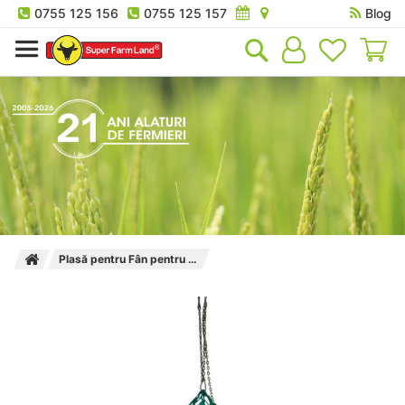
0755 125 156
0755 125 157
Blog
Co
Plasă pentru Fân pentru Baloti Rotunzi