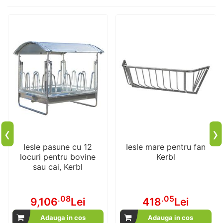
‹
›
Iesle pasune cu 12
Iesle mare pentru fan
locuri pentru bovine
Kerbl
sau cai, Kerbl
.08
.05
9,106
Lei
418
Lei
Adauga in cos
Adauga in cos