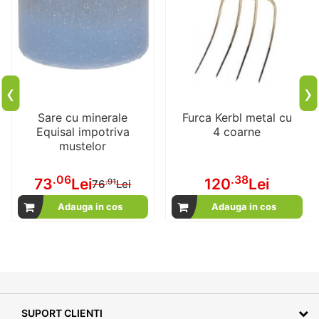
‹
›
Sare cu minerale
Furca Kerbl metal cu
Equisal impotriva
4 coarne
mustelor
.06
.38
73
Lei
120
Lei
Pret
.91
76
Lei
special
Adauga in cos
Adauga in cos
SUPORT CLIENTI