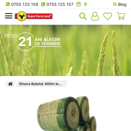
0755 125 156
0755 125 157
Blog
Co
Sfoara Balotat 400m lemon