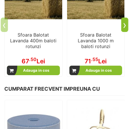
‹
›
Sfoara Balotat
Sfoara Balotat
Lavanda 400m baloti
Lavanda 1000 m
rotunzi
baloti rotunzi
.50
.55
67
Lei
71
Lei
Adauga in cos
Adauga in cos
CUMPARAT FRECVENT IMPREUNA CU