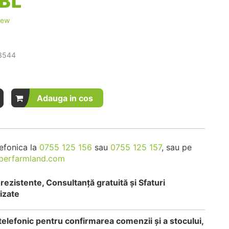
iew
i
3544
Adauga in cos
efonica la
0755 125 156
sau
0755 125 157
, sau pe
perfarmland.com
rezistente, Consultanță gratuită și Sfaturi
izate
telefonic pentru confirmarea comenzii și a stocului,