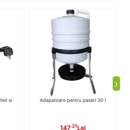
›
het si
Adapatoare pentru pasari 30 l
.21
147
Lei