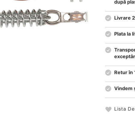
după pla
Livrare 
Plata la
Transpor
exceptân
Retur în 
Vindem ș
Lista De