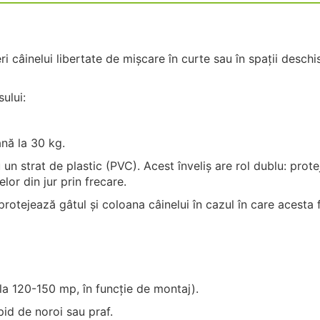
 câinelui libertate de mișcare în curte sau în spații deschis
sului:
nă la 30 kg.
 un strat de plastic (PVC). Acest înveliș are rol dublu: prote
lor din jur prin frecare.
rotejează gâtul și coloana câinelui în cazul în care acesta 
la 120-150 mp, în funcție de montaj).
apid de noroi sau praf.