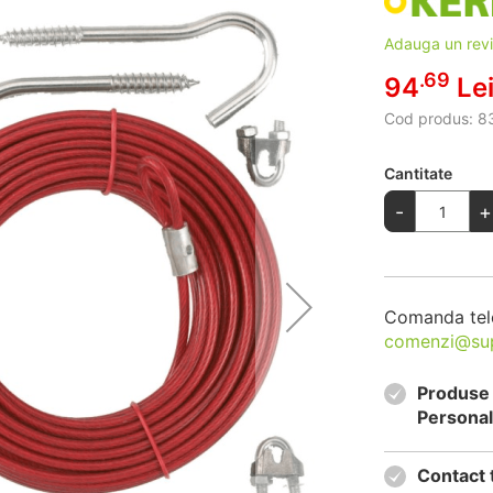
Adauga un rev
.69
94
Le
Cod produs:
8
Cantitate
-
+
Comanda tel
comenzi@su
Produse 
Personal
Contact 