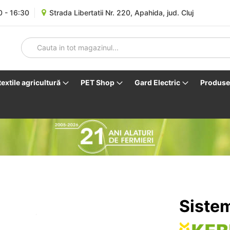
0 - 16:30
Strada Libertatii Nr. 220, Apahida, jud. Cluj
 textile agricultură
PET Shop
Gard Electric
Produse 
Sistem