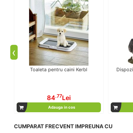
‹
Toaleta pentru caini Kerbl
Dispozi
.77
84
Lei
Adauga in cos
CUMPARAT FRECVENT IMPREUNA CU