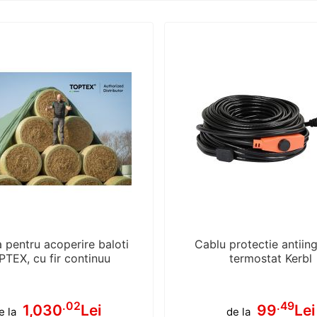
a pentru acoperire baloti
Cablu protectie antiing
TEX, cu fir continuu
termostat Kerbl
.02
.49
1,030
Lei
99
Lei
e la
de la