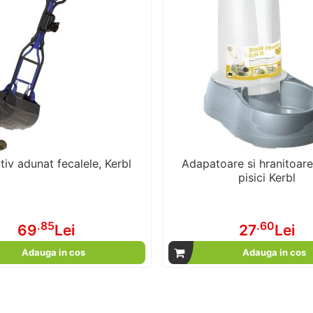
tiv adunat fecalele, Kerbl
Adapatoare si hranitoare 
pisici Kerbl
.85
.60
69
Lei
27
Lei
Adauga in cos
Adauga in cos