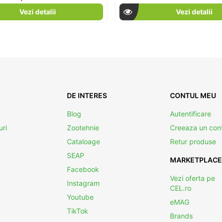
Vezi detalii
Vezi detalii
DE INTERES
CONTUL MEU
Blog
Autentificare
uri
Zootehnie
Creeaza un con
Cataloage
Retur produse
SEAP
MARKETPLACE
Facebook
Vezi oferta pe
Instagram
CEL.ro
Youtube
eMAG
TikTok
Brands