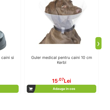
›
caini si
Guler medical pentru caini 10 cm
S
Kerbl
.07
15
Lei
Adauga in cos