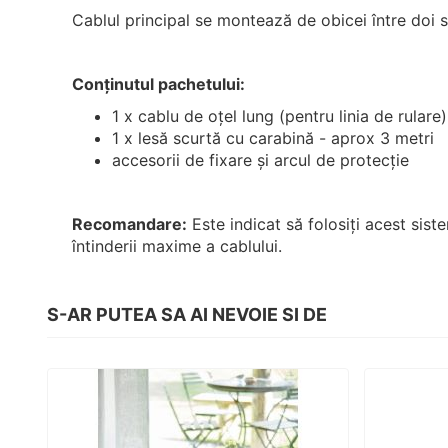
Cablul principal se montează de obicei între doi st
Conținutul pachetului:
1 x cablu de oțel lung (pentru linia de rulare
1 x lesă scurtă cu carabină - aprox 3 metri
accesorii de fixare și arcul de protecție
Recomandare:
Este indicat să folosiți acest sis
întinderii maxime a cablului.
S-AR PUTEA SA AI NEVOIE SI DE