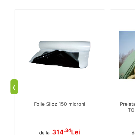
‹
Folie Siloz 150 microni
Prelat
TOP
.34
314
Lei
de la
d