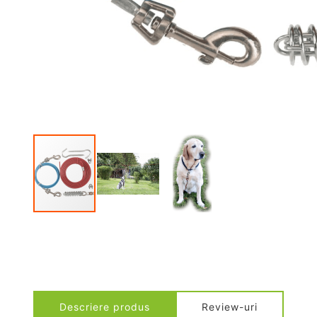
Descriere produs
Review-uri