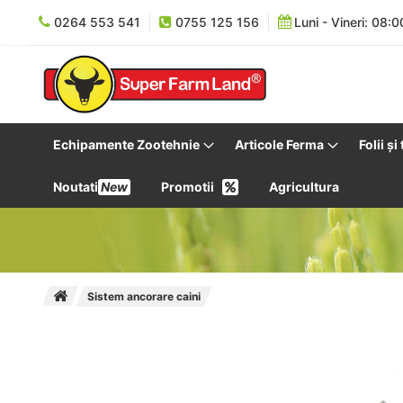
0264 553 541
0755 125 156
Luni - Vineri: 08:0
Echipamente Zootehnie
Articole Ferma
Folii și
Noutati
New
Promotii
Agricultura
Sistem ancorare caini