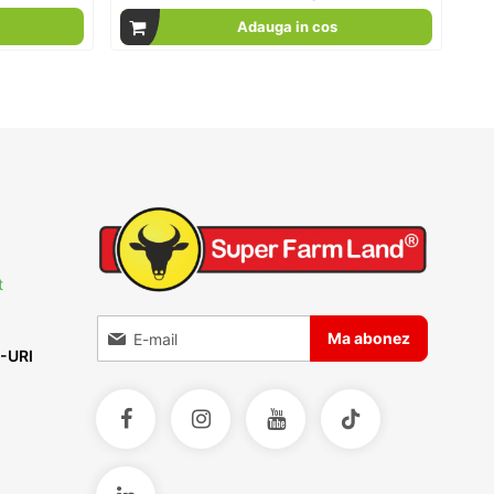
Adauga in cos
t
Inscrieti-va la Buletinele noastre informative
Ma abonez
-URI