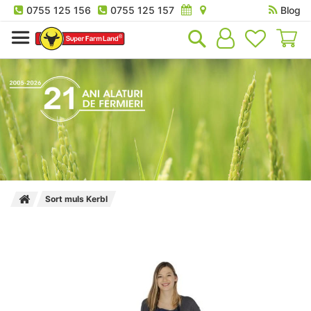
0755 125 156
0755 125 157
Blog
Co
Sort muls Kerbl