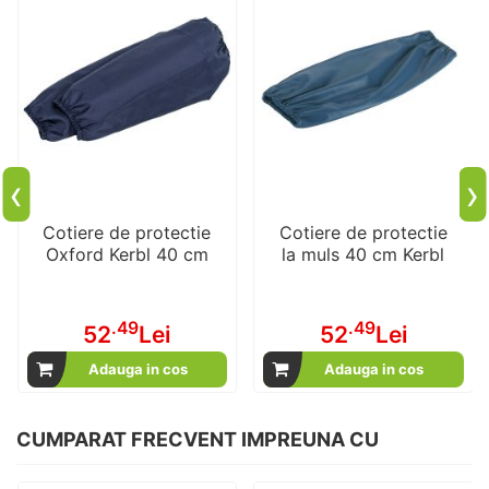
‹
›
Cotiere de protectie
Cotiere de protectie
Oxford Kerbl 40 cm
la muls 40 cm Kerbl
.49
.49
52
Lei
52
Lei
Adauga in cos
Adauga in cos
CUMPARAT FRECVENT IMPREUNA CU