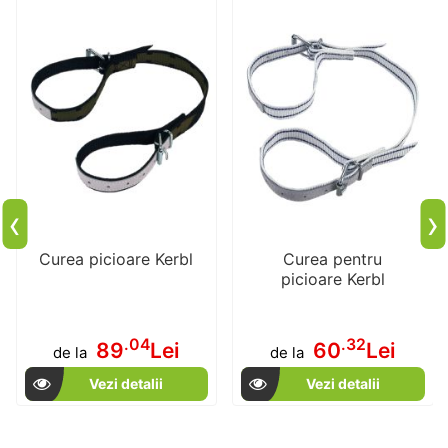
‹
›
Curea picioare Kerbl
Curea pentru
picioare Kerbl
.04
.32
89
Lei
60
Lei
de la
de la
Vezi detalii
Vezi detalii