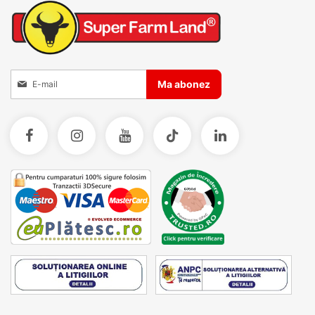
Inscrieti-va la Buletinele noastre informative
Ma abonez