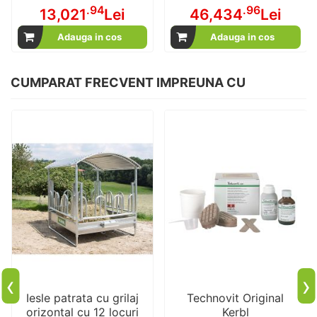
.94
.96
13,021
Lei
46,434
Lei
Adauga in cos
Adauga in cos
CUMPARAT FRECVENT IMPREUNA CU
‹
›
Iesle patrata cu grilaj
Technovit Original
orizontal cu 12 locuri
Kerbl