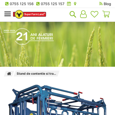
0755 125 156
0755 125 157
Blog
Co
Stand de contentie si tratament cu poarta model american