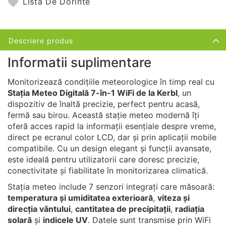
Lista De Dorinte
Descriere produs
Informatii suplimentare
Monitorizează condițiile meteorologice în timp real cu
Stația Meteo Digitală 7-în-1 WiFi de la Kerbl
, un
dispozitiv de înaltă precizie, perfect pentru acasă,
fermă sau birou. Această stație meteo modernă îți
oferă acces rapid la informații esențiale despre vreme,
direct pe ecranul color LCD, dar și prin aplicații mobile
compatibile. Cu un design elegant și funcții avansate,
este ideală pentru utilizatorii care doresc precizie,
conectivitate și fiabilitate în monitorizarea climatică.
Stația meteo include 7 senzori integrați care măsoară:
temperatura și umiditatea exterioară
,
viteza și
direcția vântului
,
cantitatea de precipitații
,
radiația
solară
și
indicele UV
. Datele sunt transmise prin WiFi