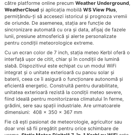
către platforme online precum
Weather Underground
,
WeatherCloud
și aplicația mobilă
WS View Plus
,
permițându-ți să accesezi istoricul și prognoza vremii
de oriunde. De asemenea, stația are funcție de
sincronizare automată cu ora și data, afișaj de fazele
lunii, presiune atmosferică și alerte personalizate
pentru condiții meteorologice extreme.
Cu un ecran color de 7 inch, stația meteo Kerbl oferă o
interfață ușor de citit, chiar și în condiții de lumină
slabă. Dispozitivul este echipat cu un modul WiFi
integrat și o unitate exterioară cu panou solar și
baterii, ceea ce îi asigură o funcționare autonomă și
eficientă energetic. Construită pentru durabilitate,
unitatea exterioară rezistă la condiții meteo severe,
fiind ideală pentru monitorizarea climatului în ferme,
grădini, sere sau spații industriale. Are urmatoarele
dimensiuni: 408 x 350 x 367 mm
Fie că ești pasionat de meteorologie, agricultor sau
doar vrei să fii pregătit pentru orice schimbare de
vreme,
Stația Meteo Digitală 7-în-1 Kerbl cu WiFi
este