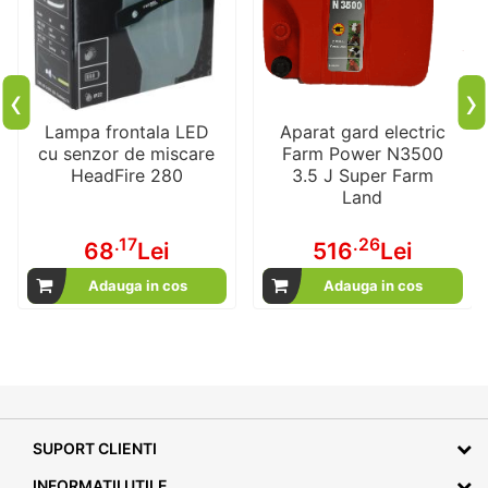
‹
›
Lampa frontala LED
Aparat gard electric
cu senzor de miscare
Farm Power N3500
HeadFire 280
3.5 J Super Farm
Land
.17
.26
68
Lei
516
Lei
Adauga in cos
Adauga in cos
SUPORT CLIENTI
INFORMATII UTILE