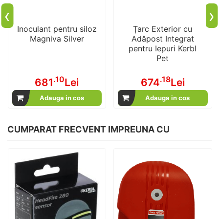
‹
›
Inoculant pentru siloz
Țarc Exterior cu
Magniva Silver
Adăpost Integrat
pentru Iepuri Kerbl
Pet
.10
.18
681
Lei
674
Lei
Adauga in cos
Adauga in cos
CUMPARAT FRECVENT IMPREUNA CU