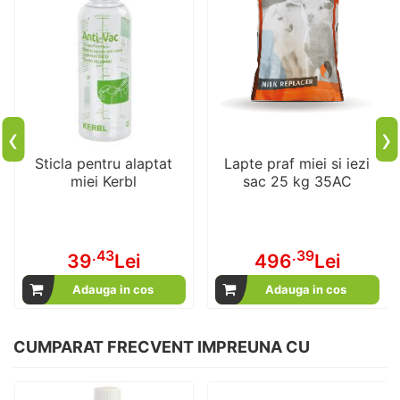
‹
›
Sticla pentru alaptat
Lapte praf miei si iezi
miei Kerbl
sac 25 kg 35AC
.43
.39
39
Lei
496
Lei
Adauga in cos
Adauga in cos
CUMPARAT FRECVENT IMPREUNA CU