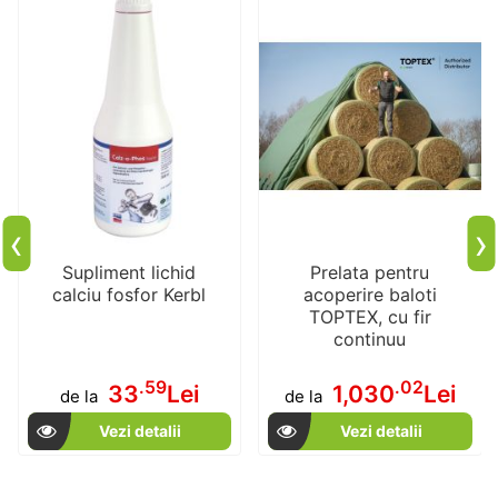
‹
›
Supliment lichid
Prelata pentru
calciu fosfor Kerbl
acoperire baloti
TOPTEX, cu fir
continuu
.59
.02
33
Lei
1,030
Lei
de la
de la
Vezi detalii
Vezi detalii