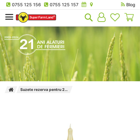
0755 125 156
0755 125 157
Blog
Co
Suzete rezerva pentru 278 Kerbl