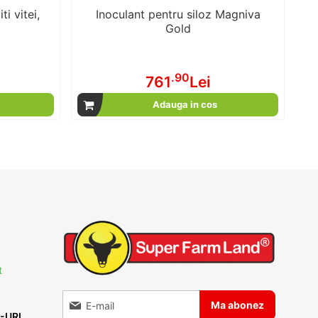
i vitei,
Inoculant pentru siloz Magniva
Gold
.90
761
Lei
Adauga in cos
t
Inscrieti-va la Buletinele noastre informative
Ma abonez
-URI