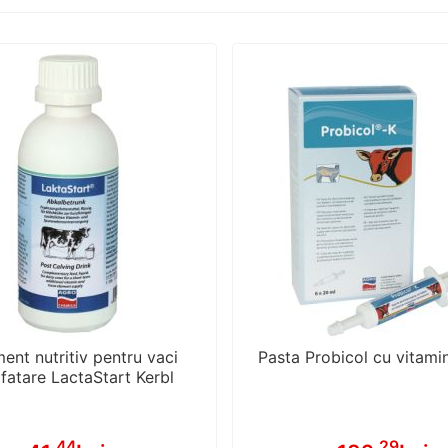
ent nutritiv pentru vaci
Pasta Probicol cu vitamin
fatare LactaStart Kerbl
.44
.29