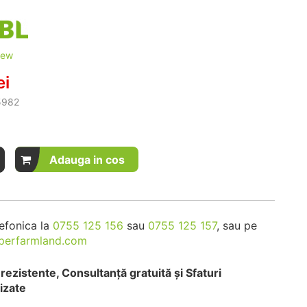
iew
ei
5982
Adauga in cos
efonica la
0755 125 156
sau
0755 125 157
, sau pe
perfarmland.com
rezistente, Consultanță gratuită și Sfaturi
izate