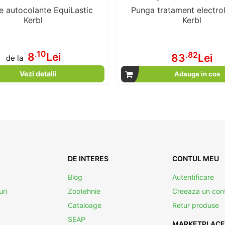
e autocolante EquiLastic
Punga tratament electrolit
Kerbl
Kerbl
.10
.82
8
Lei
83
Lei
de la
Vezi detalii
Adauga in cos
DE INTERES
CONTUL MEU
Blog
Autentificare
uri
Zootehnie
Creeaza un con
Cataloage
Retur produse
SEAP
MARKETPLACE