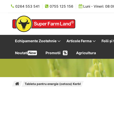
0264 553 541
0755 125 156
Luni - Vineri: 08:0
Echipamente Zootehnie
Articole Ferma
Folii și
Noutati
New
Promotii
Agricultura
Tableta pentru energie (cetoza) Kerbl