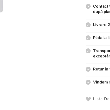
Contact 
după pla
Livrare 
Plata la
Transpor
exceptân
Retur în 
Vindem ș
Lista De