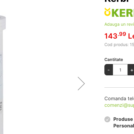
Adauga un rev
.99
143
L
Cod produs:
1
Cantitate
-
+
Comanda tel
comenzi@su
Produse 
Personal