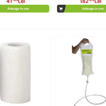
41
Lei
182
Lei
Adauga in cos
Adauga in cos