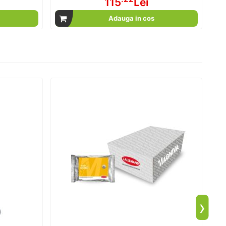
115
Lei
Adauga in cos
›