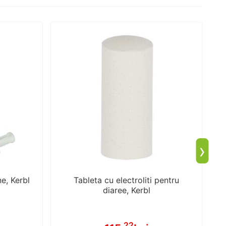
›
e, Kerbl
Tableta cu electroliti pentru
diaree, Kerbl
.22