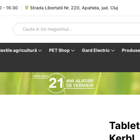
0 - 16:30
Strada Libertatii Nr. 220, Apahida, jud. Cluj
 textile agricultură
PET Shop
Gard Electric
Produse 
Tablet
Kerbl