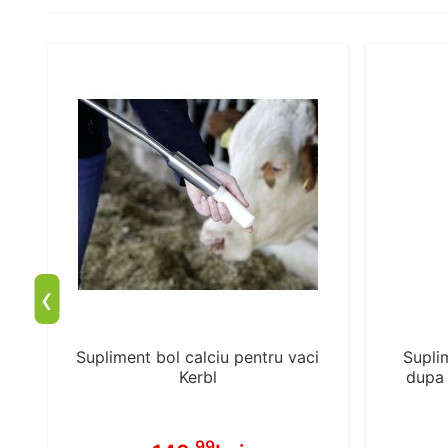
‹
va
Supliment bol calciu pentru vaci
Suplim
Kerbl
dupa 
.99