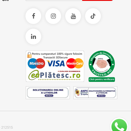
e 212515