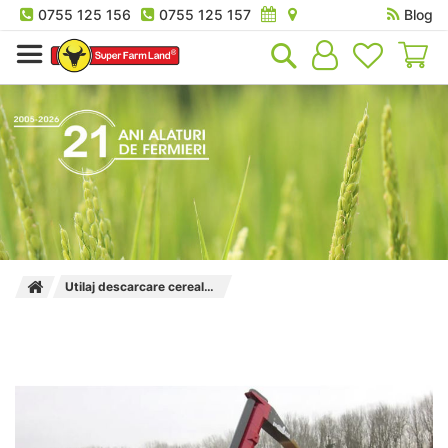
0755 125 156
0755 125 157
Blog
Co
Utilaj descarcare cereale din saci de siloz Silobag SuperExbag Profi