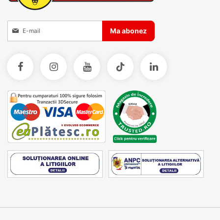
Inscrieti-va la Buletinele noastre informative
Ma abonez