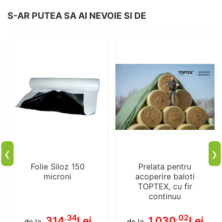
S-AR PUTEA SA AI NEVOIE SI DE
‹
›
Folie Siloz 150
Prelata pentru
microni
acoperire baloti
TOPTEX, cu fir
continuu
.34
.02
314
Lei
1,030
Lei
de la
de la