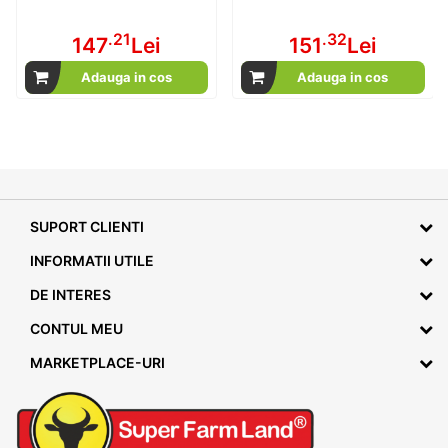
.21
.32
147
Lei
151
Lei
Adauga in cos
Adauga in cos
SUPORT CLIENTI
INFORMATII UTILE
DE INTERES
CONTUL MEU
MARKETPLACE-URI