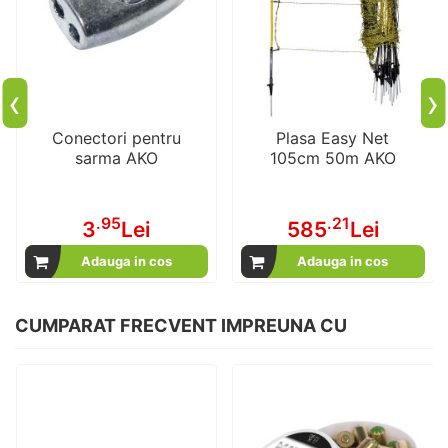
‹
›
Conectori pentru
Plasa Easy Net
sarma AKO
105cm 50m AKO
.95
.21
3
Lei
585
Lei
Adauga in cos
Adauga in cos
CUMPARAT FRECVENT IMPREUNA CU