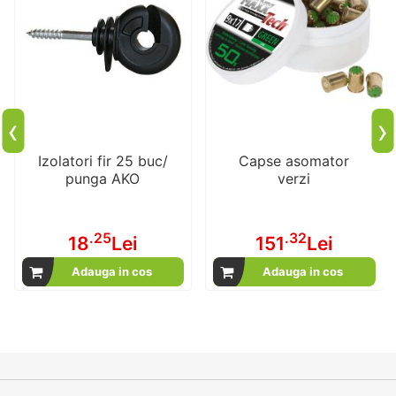
‹
›
Izolatori fir 25 buc/
Capse asomator
punga AKO
verzi
.25
.32
18
Lei
151
Lei
Adauga in cos
Adauga in cos