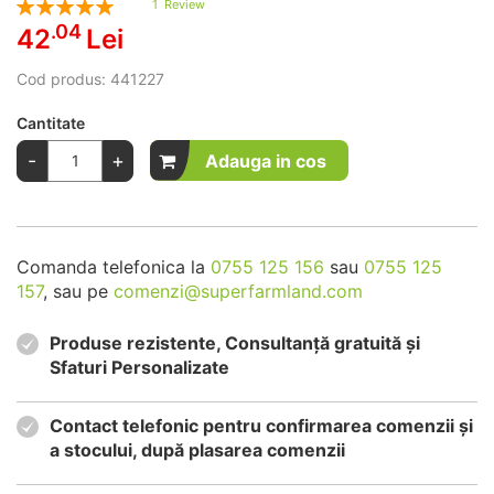
1
Review
100
100
% of
.04
42
Lei
Cod produs:
441227
Cantitate
-
+
Adauga in cos
Comanda telefonica la
0755 125 156
sau
0755 125
157
, sau pe
comenzi@superfarmland.com
Produse rezistente, Consultanță gratuită și
Sfaturi Personalizate
Contact telefonic pentru confirmarea comenzii și
a stocului, după plasarea comenzii