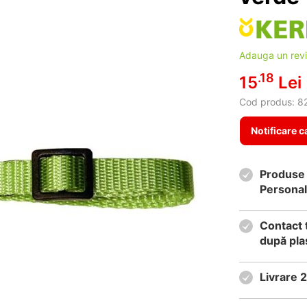
Adauga un rev
.18
15
Lei
Cod produs:
8
Notificare c
Produse 
Personal
Contact 
după pla
Livrare 