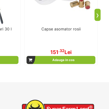
›
ri 30 l
Capse asomator rosii
.32
151
Lei
Adauga in cos