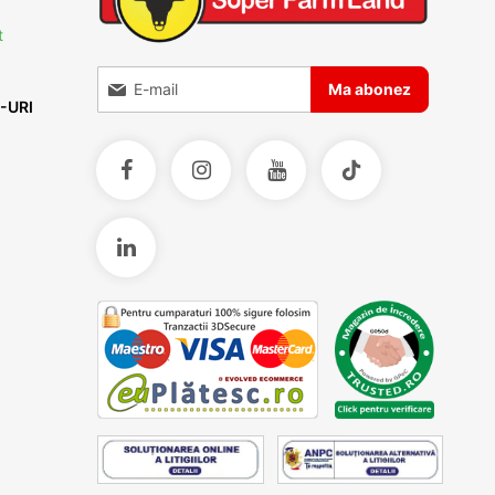
t
Inscrieti-va la Buletinele noastre informative
Ma abonez
-URI