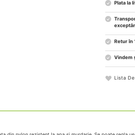
Plata la
Transpor
exceptân
Retur în 
Vindem ș
Lista De
ata din nylon rezistent la apa si murdarie. Se poate regla us