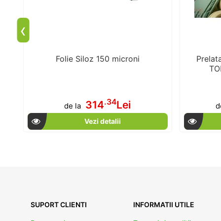
‹
m
Folie Siloz 150 microni
Prelat
TOP
.34
314
Lei
de la
d
Vezi detalii
SUPORT CLIENTI
INFORMATII UTILE