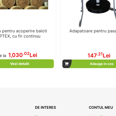
a pentru acoperire baloti
Adapatoare pentru pasa
TEX, cu fir continuu
.02
.21
1,030
Lei
147
Lei
e la
Vezi detalii
Adauga in cos
DE INTERES
CONTUL MEU