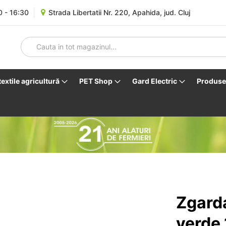
0 - 16:30
Strada Libertatii Nr. 220, Apahida, jud. Cluj
 textile agricultură
PET Shop
Gard Electric
Produse 
Zgarda
verde