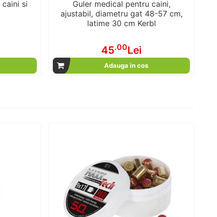
caini si
Guler medical pentru caini,
S
ajustabil, diametru gat 48-57 cm,
latime 30 cm Kerbl
.00
45
Lei
Adauga in cos