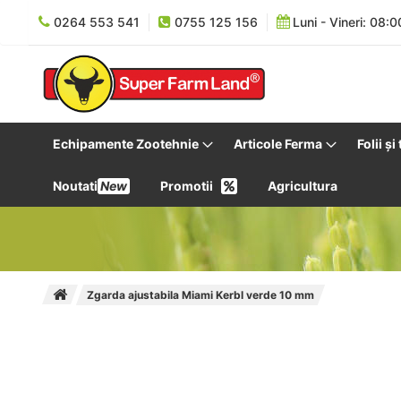
0264 553 541
0755 125 156
Luni - Vineri: 08:0
Echipamente Zootehnie
Articole Ferma
Folii și
Noutati
New
Promotii
Agricultura
Zgarda ajustabila Miami Kerbl verde 10 mm