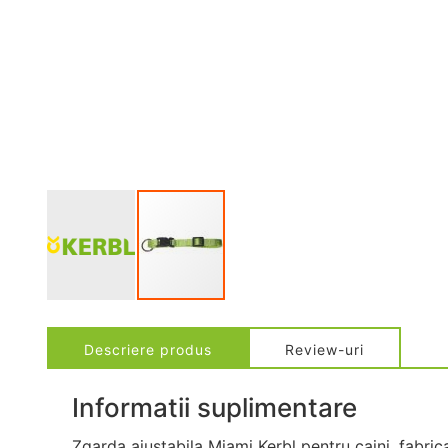
Descriere produs
Review-uri
Informatii suplimentare
Zgarda ajustabila Miami Kerbl pentru caini, fabric