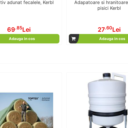
tiv adunat fecalele, Kerbl
Adapatoare si hranitoare 
pisici Kerbl
.85
.60
69
Lei
27
Lei
Adauga in cos
Adauga in cos