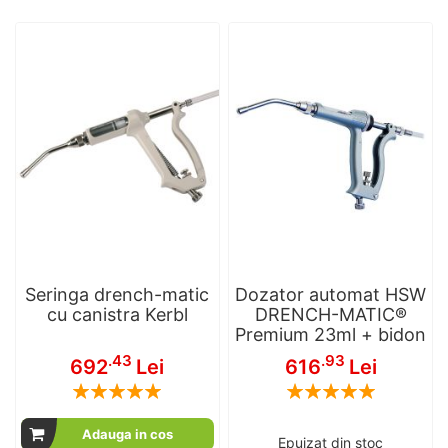
Seringa drench-matic
Dozator automat HSW
cu canistra Kerbl
DRENCH-MATIC®
Premium 23ml + bidon
.43
.93
692
Lei
616
Lei
Rating:
Rating:
100
100
100
100
% of
% of
Adauga in cos
Epuizat din stoc