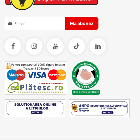
nevoile tale. Descopera intreaga gama de instrumentar
veterinar si echipeaza-ti cabinetul cu cele mai bune
accesorii.
Inscrieti-va la Buletinele noastre informative
Ma abonez