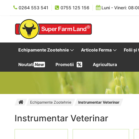
0264 553 541
0755 125 156
Luni - Vineri: 08:0
Echipamente Zootehnie
Articole Ferma
Folii și
Noutati
New
Promotii
Agricultura
Echipamente Zootehnie
Instrumentar Veterinar
Instrumentar Veterinar