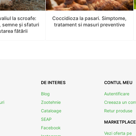
valiul la scroafe:
Coccidioza la pasari. Simptome,
, semne şi sfaturi
tratament si masuri preventive
tarea fătării
DE INTERES
CONTUL MEU
Blog
Autentificare
uri
Zootehnie
Creeaza un con
Cataloage
Retur produse
SEAP
MARKETPLACE
Facebook
Vezi oferta pe