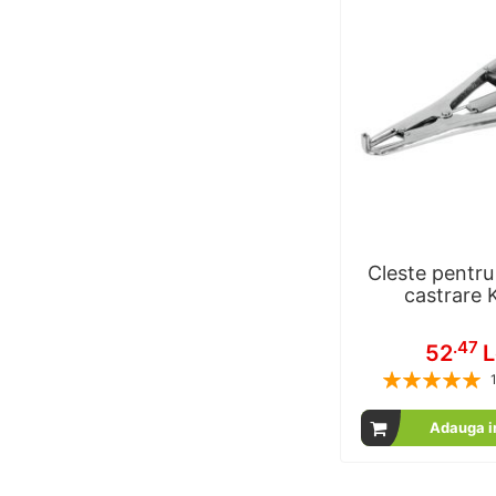
Cleste pentru
castrare 
.47
52
L
Rating:
% of
Adauga i