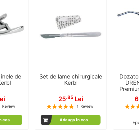
 inele de
Set de lame chirurgicale
Dozato
Kerbl
Kerbl
DRE
Premiu
.85
ei
25
Lei
6
Rating:
Rating:
1
Review
1
Review
100
100
100
100
% of
n cos
Adauga in cos
Epu