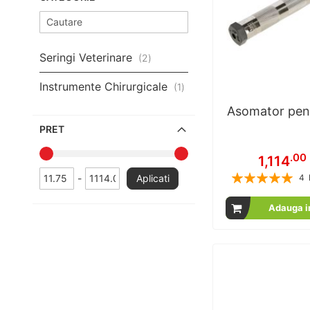
Seringi Veterinare
articole
2
Instrumente Chirurgicale
articol
1
Asomator pent
PRET
.00
1,114
Rating:
-
Aplicati
4
1
% of
Adauga i