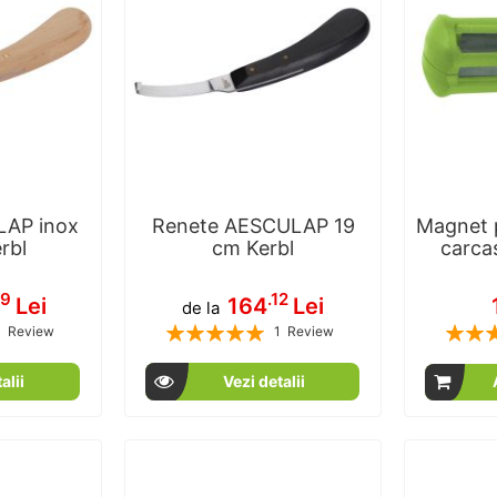
LAP inox
Renete AESCULAP 19
Magnet 
rbl
cm Kerbl
carca
69
.12
Lei
164
Lei
de la
Rating:
Rating:
1
Review
1
Review
100
100
100
100
% of
alii
Vezi detalii