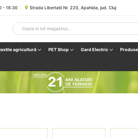
0 - 16:30
Strada Libertatii Nr. 220, Apahida, jud. Cluj
 textile agricultură
PET Shop
Gard Electric
Produse 