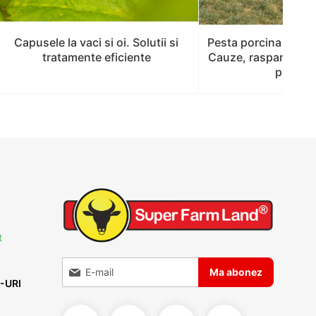
Pesta porcina afric
Capusele la vaci si oi. Solutii si
Cauze, raspandire si
tratamente eficiente
prevent
t
Inscrieti-va la Buletinele noastre informative
Ma abonez
-URI