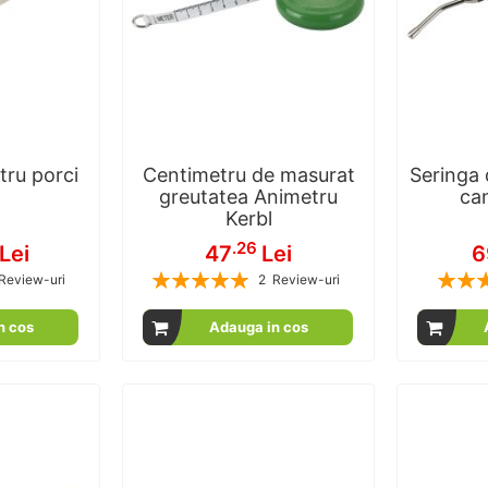
ru porci
Centimetru de masurat
Seringa
greutatea Animetru
can
Kerbl
.26
Lei
47
Lei
6
Rating:
Rating:
Review-uri
2
Review-uri
00
100
100
100
% of
n cos
Adauga in cos