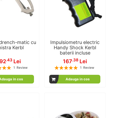
 drench-matic cu
Impulsiometru electric
istra Kerbl
Handy Shock Kerbl
baterii incluse
.43
.38
92
Lei
167
Lei
Rating:
1
Review
1
Review
100
100
100
100
% of
% of
Adauga in cos
Adauga in cos