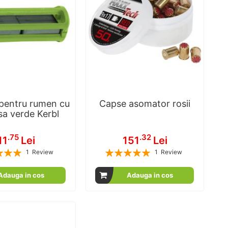
pentru rumen cu
Capse asomator rosii
sa verde Kerbl
.75
.32
11
Lei
151
Lei
Rating:
1
Review
1
Review
100
100
100
100
% of
% of
Adauga in cos
Adauga in cos