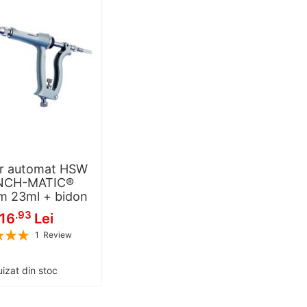
r automat HSW
NCH-MATIC®
m 23ml + bidon
.93
16
Lei
1
Review
100
100
% of
izat din stoc