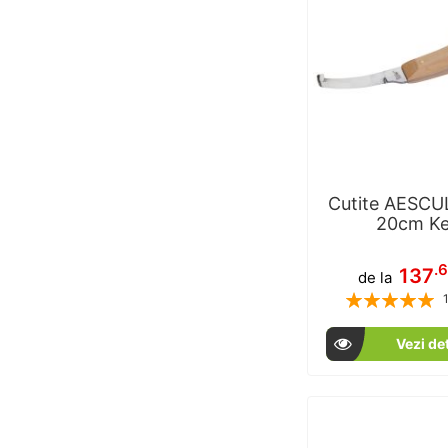
Cutite AESCU
20cm Ke
.
137
de la
Rating:
% of
Vezi det