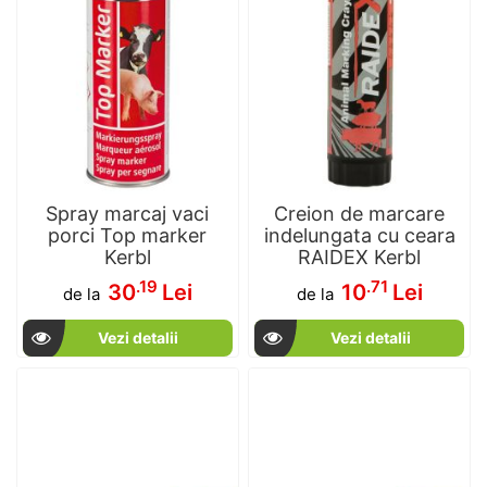
Spray marcaj vaci
Creion de marcare
porci Top marker
indelungata cu ceara
Kerbl
RAIDEX Kerbl
.19
.71
30
Lei
10
Lei
de la
de la
Vezi detalii
Vezi detalii