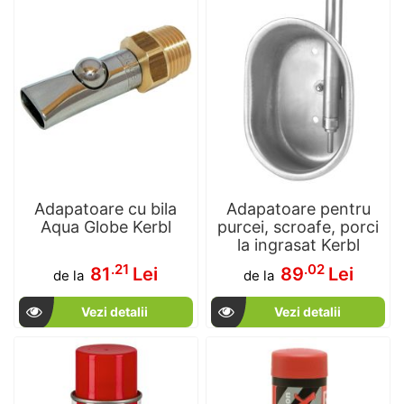
Adapatoare cu bila
Adapatoare pentru
Aqua Globe Kerbl
purcei, scroafe, porci
la ingrasat Kerbl
.21
.02
81
Lei
89
Lei
de la
de la
Vezi detalii
Vezi detalii