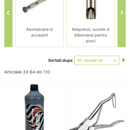
icială
Asomatoare si
Adapatori, suzete si
accesorii
biberoane pentru
porci
Se
Sortati dupa
as
Articolele
33
-
64
din
110