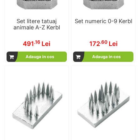
Set litere tatuaj
Set numeric 0-9 Kerbl
animale A-Z Kerbl
.16
.60
491
Lei
172
Lei
Adauga in cos
Adauga in cos