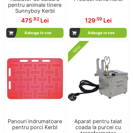
pentru animale tinere
Sunnyboy Kerbl
.92
.59
475
Lei
129
Lei
Adauga in cos
Adauga in cos
NOU
Panouri indrumatoare
Aparat pentru taiat
pentru porci Kerbl
coada la purcei cu