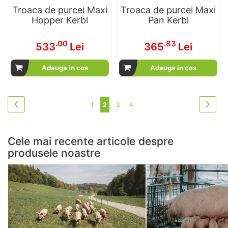
Troaca de purcei Maxi
Troaca de purcei Maxi
Hopper Kerbl
Pan Kerbl
.00
.83
533
Lei
365
Lei
Adauga in cos
Adauga in cos
Pagina
Pagina
Pagi
Pagina
in acest moment cititi pagina
Pagina
Pagina
Anterior
Urmat
1
2
3
4
Cele mai recente articole despre
produsele noastre