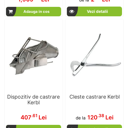
Vezi detalii
Adauga in cos
Dispozitiv de castrare
Cleste castrare Kerbl
Kerbl
.61
.38
407
Lei
120
Lei
de la