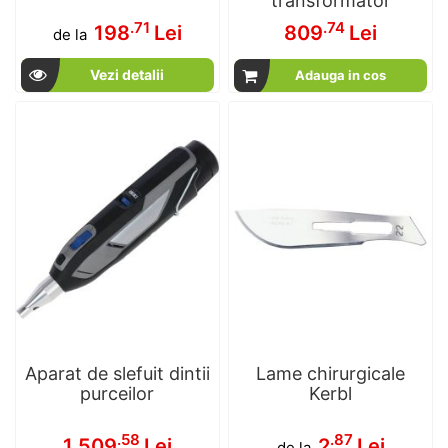
transformator
.71
.74
198
Lei
809
Lei
de la
Vezi detalii
Adauga in cos
Aparat de slefuit dintii
Lame chirurgicale
purceilor
Kerbl
.58
.87
1,509
Lei
2
Lei
de la