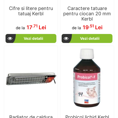
Cifre si litere pentru
Caractere tatuare
tatuaj Kerbl
pentru ciocan 20 mm
Kerbl
.71
.51
17
Lei
19
Lei
de la
de la
Vezi detalii
Vezi detalii
Radiator de caldura
Probicol lichid Kerbl