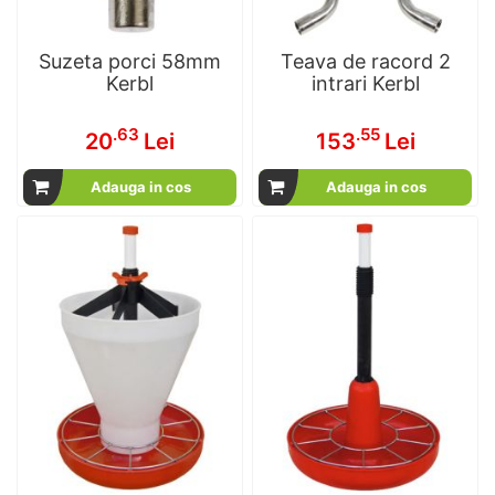
Suzeta porci 58mm
Teava de racord 2
Kerbl
intrari Kerbl
.63
.55
20
Lei
153
Lei
Adauga in cos
Adauga in cos