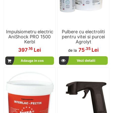
Impulsiometru electric
Pulbere cu electroliti
AniShock PRO 1500
pentru vitei si purcei
Kerbl
Agrolyt
.16
.35
397
Lei
75
Lei
de la
Vezi detalii
Adauga in cos