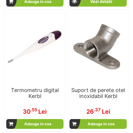
Vezi detalii
Adauga in cos
Termometru digital
Suport de perete otel
Kerbl
inoxidabil Kerbl
.55
.37
30
Lei
26
Lei
Adauga in cos
Adauga in cos