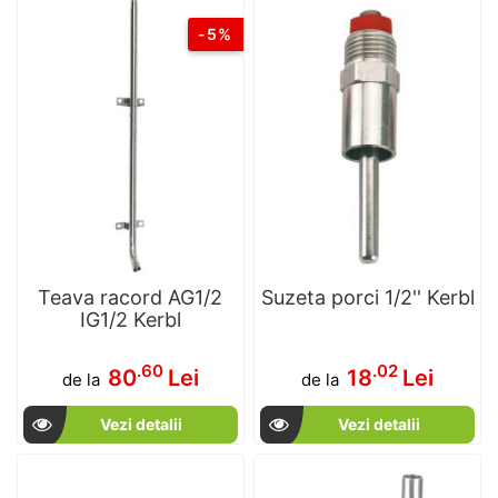
-5%
Teava racord AG1/2
Suzeta porci 1/2'' Kerbl
IG1/2 Kerbl
.60
.02
80
Lei
18
Lei
de la
de la
Vezi detalii
Vezi detalii