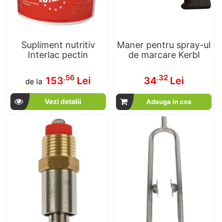
Supliment nutritiv
Maner pentru spray-ul
Interlac pectin
de marcare Kerbl
.56
.32
153
Lei
34
Lei
de la
Vezi detalii
Adauga in cos