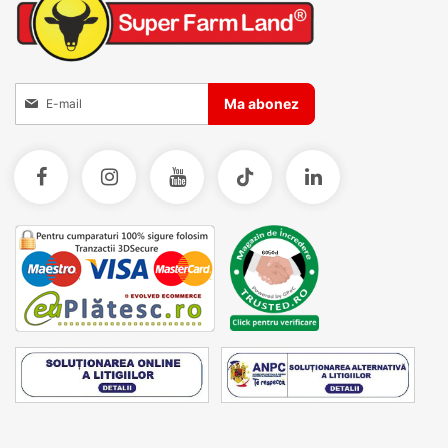
Inscrieti-va la Buletinele noastre informative
Ma abonez