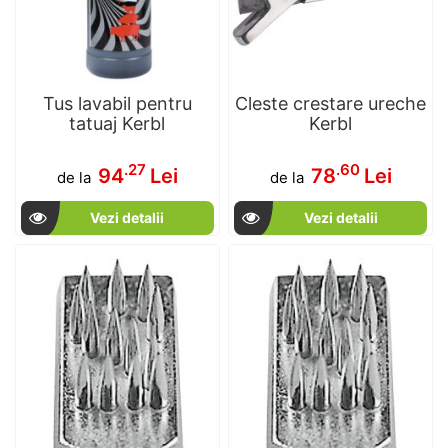
Tus lavabil pentru
Cleste crestare ureche
tatuaj Kerbl
Kerbl
.27
.60
94
Lei
78
Lei
de la
de la
Vezi detalii
Vezi detalii