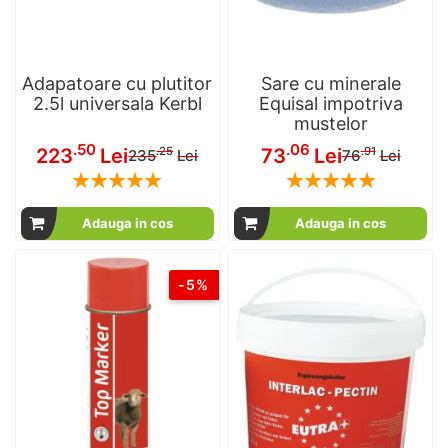
Adapatoare cu plutitor
Sare cu minerale
2.5l universala Kerbl
Equisal impotriva
mustelor
Pret
Pret
.50
.06
223
Lei
73
Lei
.25
.91
235
Lei
76
Lei
special
special
Rating:
Rating:
100
100
100
100
% of
% of
Adauga in cos
Adauga in cos
-5%