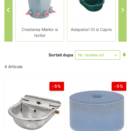
Oi si
Cresterea Mieilor si
Adapatori Oi si Capre
Hran
Iezilor
Se
Sortati dupa
as
4
Articole
-5%
-5%