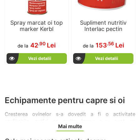
Spray marcat oi top
Supliment nutritiv
marker Kerbl
Interlac pectin
.90
.56
42
Lei
153
Lei
de la
de la
Vezi detalii
Vezi detalii
Echipamente pentru capre si oi
Cresterea ovinelor s-a dovedit a fi o activitate
profitabila, astfel ca multe ferme s-au axat pe
Mai multe
cresterea oilor si a caprelor, atat pentru carne, cat si
pentru lapte sau chiar lana, la unele rase de oi, precum