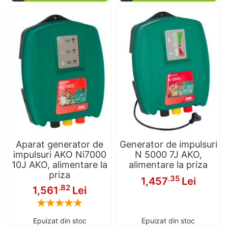
Aparat generator de
Generator de impulsuri
impulsuri AKO Ni7000
N 5000 7J AKO,
10J AKO, alimentare la
alimentare la priza
priza
.35
1,457
Lei
.82
1,561
Lei
Rating:
100
100
% of
Epuizat din stoc
Epuizat din stoc