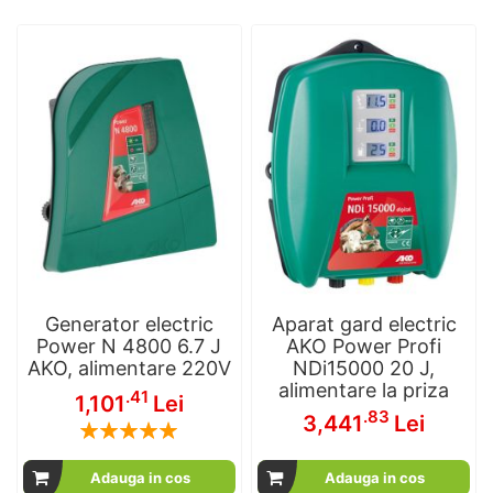
Generator electric
Aparat gard electric
Power N 4800 6.7 J
AKO Power Profi
AKO, alimentare 220V
NDi15000 20 J,
alimentare la priza
.41
1,101
Lei
.83
3,441
Lei
Rating:
100
100
% of
Adauga in cos
Adauga in cos