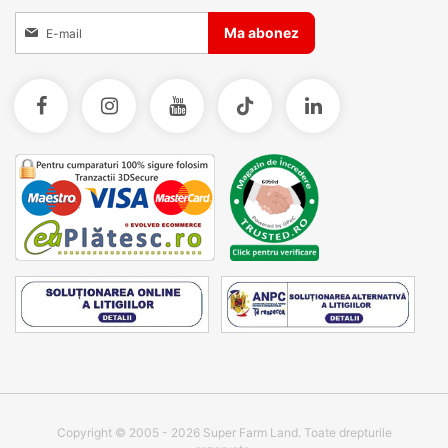
Inscrieti-va la Buletinele noastre informative
Ma abonez
Copyright © 2005 - 2026 Super Farm Land. Toate drepturile