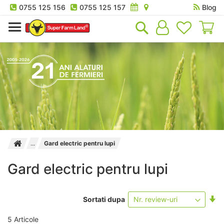
0755 125 156
0755 125 157
Blog
Co
Gard electric pentru lupi
Gard electric pentru lupi
Se
Sortati dupa
as
5
Articole