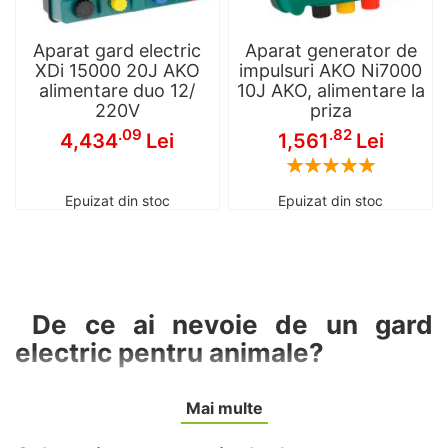
Aparat gard electric
Aparat generator de
XDi 15000 20J AKO
impulsuri AKO Ni7000
alimentare duo 12/
10J AKO, alimentare la
220V
priza
.09
.82
4,434
Lei
1,561
Lei
Rating:
100
100
% of
Epuizat din stoc
Epuizat din stoc
De ce ai nevoie de un gard
electric pentru animale?
Administrarea eficientă a fermei tale începe cu
Mai multe
implementarea unui sistem de protecție sigur.
Gardurile electrice sunt cele mai bune opțiuni pentru a