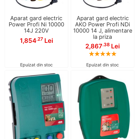
Aparat gard electric
Aparat gard electric
Power Profi Ni 10000
AKO Power Profi NDi
14J 220V
10000 14 J, alimentare
la priza
.27
1,854
Lei
.38
2,867
Lei
Rating:
100
100
% of
Epuizat din stoc
Epuizat din stoc