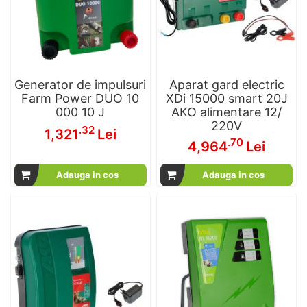
Generator de impulsuri
Aparat gard electric
Farm Power DUO 10
XDi 15000 smart 20J
000 10 J
AKO alimentare 12/
220V
.32
1,321
Lei
.70
4,964
Lei
Adauga in cos
Adauga in cos