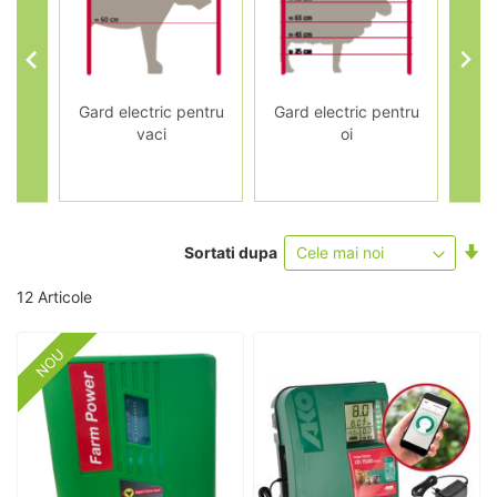
ctric
Gard electric pentru
Gard electric pentru
Gar
vaci
oi
Se
Sortati dupa
as
12
Articole
NOU