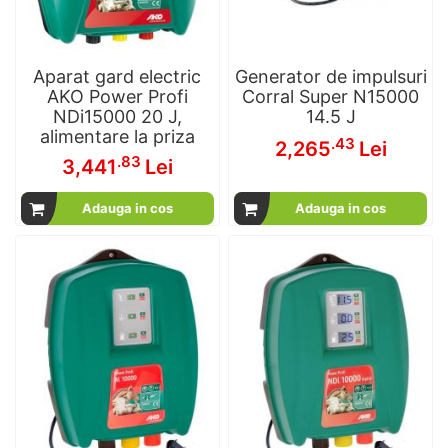
Aparat gard electric
Generator de impulsuri
AKO Power Profi
Corral Super N15000
NDi15000 20 J,
14.5 J
alimentare la priza
.43
2,265
Lei
.83
3,441
Lei
Adauga in cos
Adauga in cos