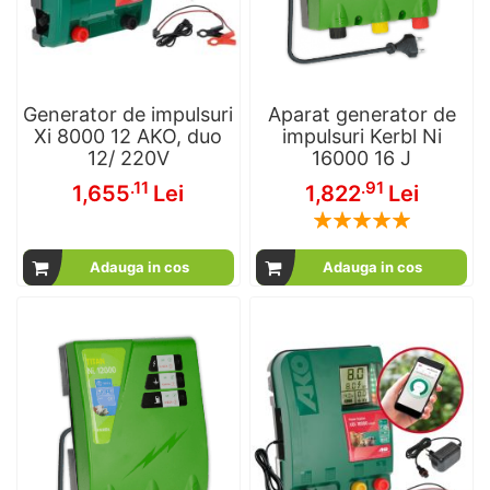
Generator de impulsuri
Aparat generator de
Xi 8000 12 AKO, duo
impulsuri Kerbl Ni
12/ 220V
16000 16 J
.11
.91
1,655
Lei
1,822
Lei
Rating:
100
100
% of
Adauga in cos
Adauga in cos