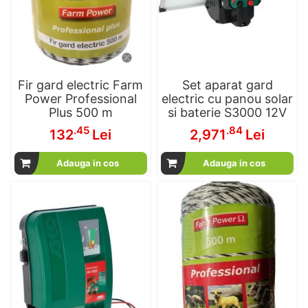
Fir gard electric Farm
Set aparat gard
Power Professional
electric cu panou solar
Plus 500 m
si baterie S3000 12V
.45
.84
132
Lei
2,971
Lei
Adauga in cos
Adauga in cos