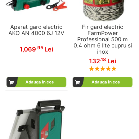
Aparat gard electric
Fir gard electric
AKO AN 4000 6J 12V
FarmPower
Professional 500 m
0.4 ohm 6 lite cupru si
.95
1,069
Lei
inox
.18
132
Lei
Rating:
100
100
% of
Adauga in cos
Adauga in cos