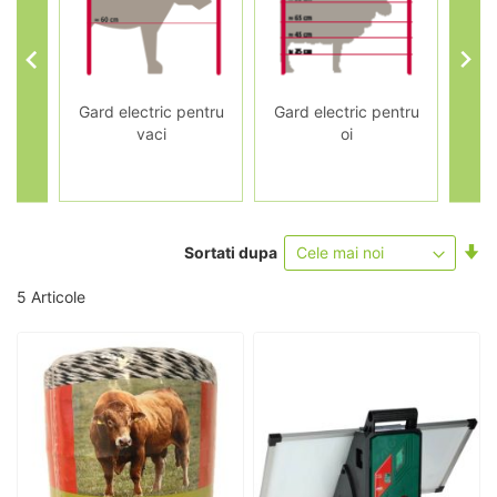
ctric
Gard electric pentru
Gard electric pentru
Gar
vaci
oi
Se
Sortati dupa
as
5
Articole