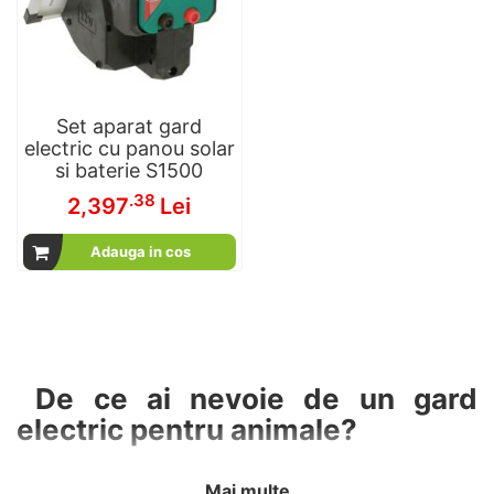
Set aparat gard
electric cu panou solar
si baterie S1500
.38
2,397
Lei
Adauga in cos
De ce ai nevoie de un gard
electric pentru animale?
Administrarea eficientă a fermei tale începe cu
Mai multe